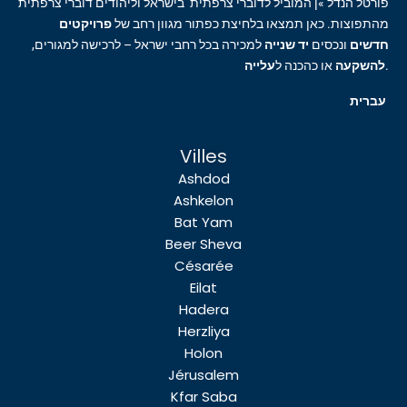
פורטל הנדל »ן המוביל לדוברי צרפתית בישראל וליהודים דוברי צרפתית
מהתפוצות. כאן תמצאו בלחיצת כפתור מגוון רחב של
פרויקטים
חדשים
ונכסים
יד שנייה
למכירה בכל רחבי ישראל – לרכישה למגורים,
עלייה
או כהכנה ל
להשקעה
.
עברית
Villes
Ashdod
Ashkelon
Bat Yam
Beer Sheva
Césarée
Eilat
Hadera
Herzliya
Holon
Jérusalem
Kfar Saba