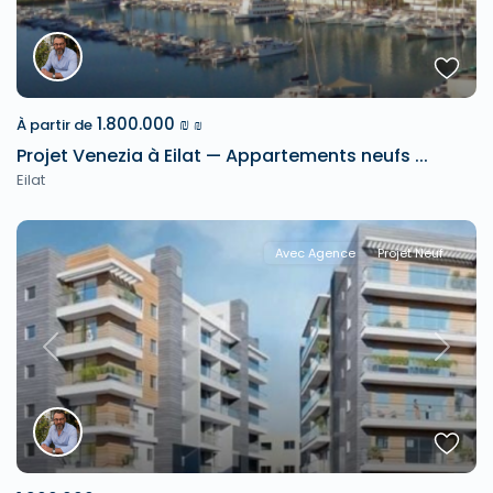
1.800.000 ₪
À partir de
₪
Projet Venezia à Eilat — Appartements neufs ...
Eilat
Avec Agence
Projet Neuf
Previous
Next