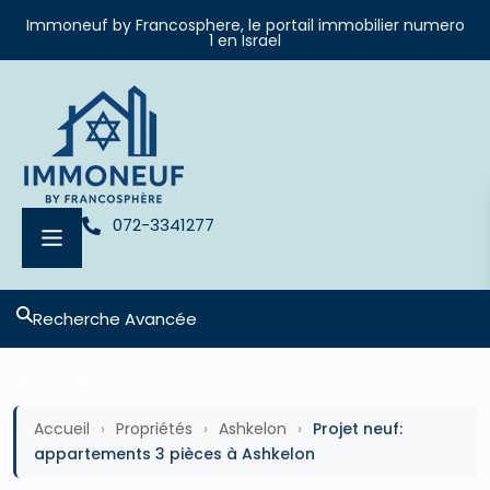
Immoneuf by Francosphere, le portail immobilier numero
1 en Israel
072-3341277
Recherche Avancée
Avec Agence
Accueil
›
Propriétés
›
Ashkelon
›
Projet neuf:
appartements 3 pièces à Ashkelon