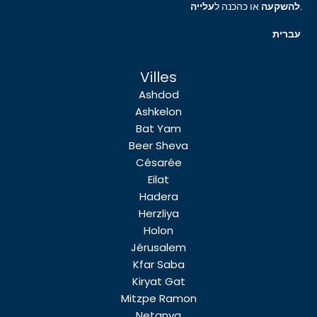
עלייה
או כהכנה ל
להשקעה
.
עברית
Villes
Ashdod
Ashkelon
Bat Yam
Beer Sheva
Césarée
Eilat
Hadera
Herzliya
Holon
Jérusalem
Kfar Saba
Kiryat Gat
Mitzpe Ramon
Netanya