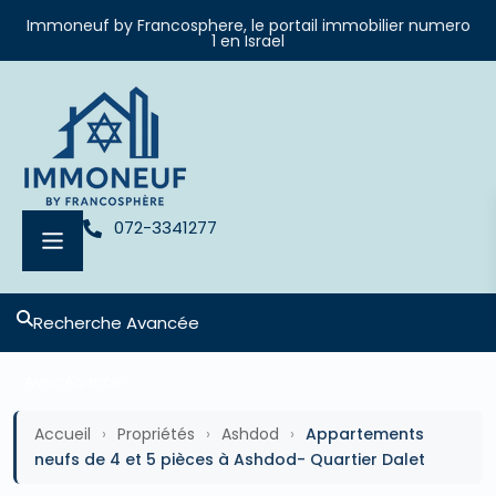
Immoneuf by Francosphere, le portail immobilier numero
1 en Israel
072-3341277
Recherche Avancée
Avec Agence
Accueil
›
Propriétés
›
Ashdod
›
Appartements
neufs de 4 et 5 pièces à Ashdod- Quartier Dalet