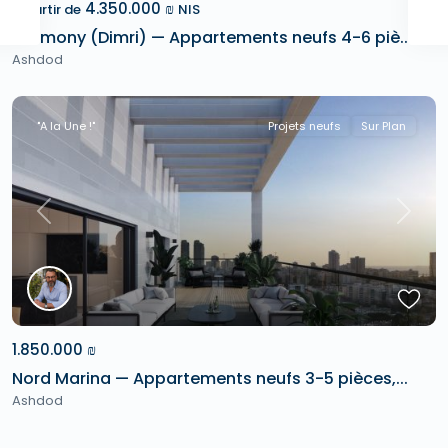
4.350.000 ₪
À partir de
NIS
Harmony (Dimri) — Appartements neufs 4-6 piè...
Ashdod
"A la Une !"
Projets neufs
Sur Plan
Previous
Next
1.850.000 ₪
Nord Marina — Appartements neufs 3-5 pièces,...
Ashdod