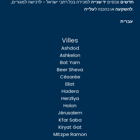
חדשים
ונכסים
יד שנייה
למכירה בכל רחבי ישראל – לרכישה למגורים,
עלייה
או כהכנה ל
להשקעה
.
עברית
Villes
Ashdod
Ashkelon
Bat Yam
Beer Sheva
Césarée
Eilat
Hadera
Herzliya
Holon
Jérusalem
Kfar Saba
Kiryat Gat
Mitzpe Ramon