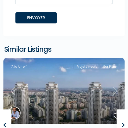
Similar Listings
"A la Une !"
Projets neufs
Sur Plan
Previous
Next