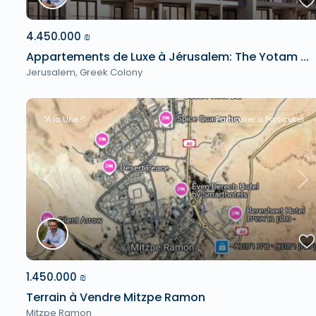
4.450.000 ₪
Appartements de Luxe à Jérusalem: The Yotam ...
Jerusalem
,
Greek Colony
"A la Une !"
Particulier à Particulier
Previous
Ne
1.450.000 ₪
Terrain à Vendre Mitzpe Ramon
Mitzpe Ramon