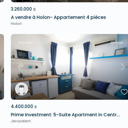
3.260.000 ₪
A vendre à Holon- Appartement 4 pièces
Holon
"A la Une !"
2e main
xt
Previous
Ne
4.400.000 ₪
Prime Investment: 5-Suite Apartment in Centr...
Jerusalem