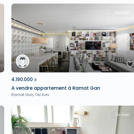
2e main
xt
Previous
Ne
4.190.000 ₪
A vendre appartement à Ramat Gan
Ramat Gan
,
Tel Aviv
"A la Une !"
2e main