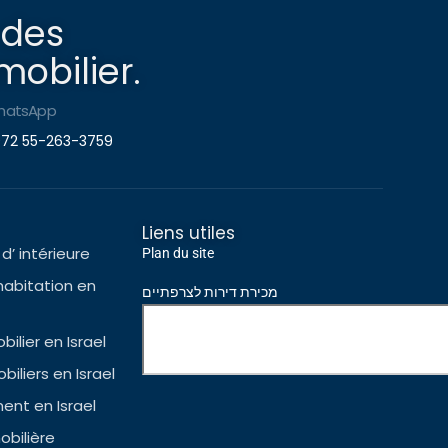
 des
obilier.
hatsApp
72 55-263-3759
Liens utiles
d’ intérieure
Plan du site
habitation en
מכירת דירות לצרפתיים
ilier en Israel
iliers en Israel
nt en Israel
bilière