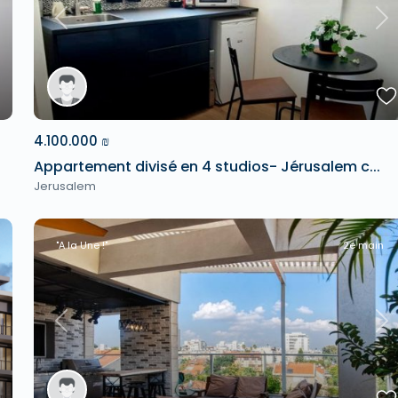
xt
Previous
Ne
4.100.000 ₪
Appartement divisé en 4 studios- Jérusalem c...
Jerusalem
"A la Une !"
2e main
xt
Previous
Ne