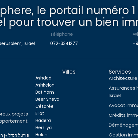
here, le portail numéro 1
l pour trouver un bien imm
Téléphone
W
Jerusalem, Israel
072-3341277
+9
Villes
Services
Ashdod
Architecture 
Ashkelon
Assurances 
Bat Yam
Israel
Beer Sheva
Avocat Immob
Césarée
Eilat
reux projets
Crédits immob
Hadera
l’appartement
Déménageme
Herzliya
Holon
Gestion immo
פורטל הנדל »ן ה