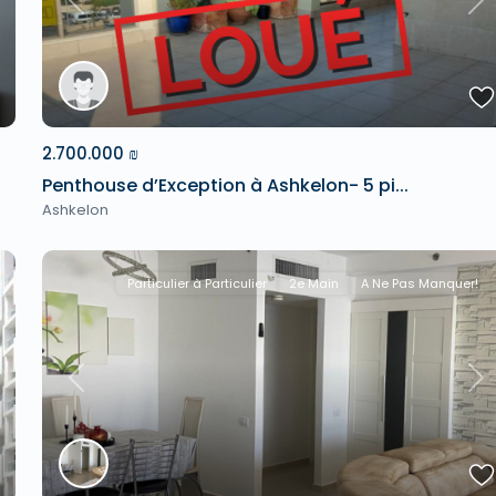
xt
Previous
Ne
2.700.000 ₪
Penthouse d’Exception à Ashkelon- 5 pi...
Ashkelon
Particulier à Particulier
2e Main
A Ne Pas Manquer!
xt
Previous
Ne