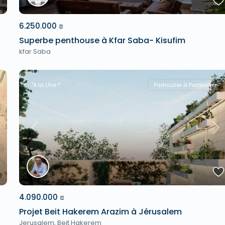
6.250.000 ₪
Superbe penthouse à Kfar Saba- Kisufim
kfar Saba
"A la Une !"
Particulier à Particulier
xt
Previous
Ne
4.090.000 ₪
Projet Beit Hakerem Arazim à Jérusalem
Jerusalem
,
Beit Hakerem