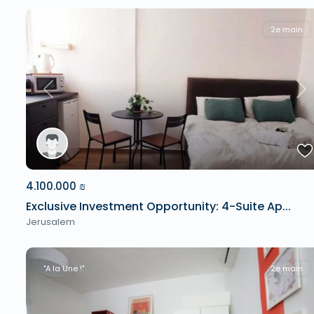
"A la Une !"
2e main
Previous
Ne
4.100.000 ₪
Exclusive Investment Opportunity: 4-Suite Ap...
Jerusalem
"A la Une !"
2e main