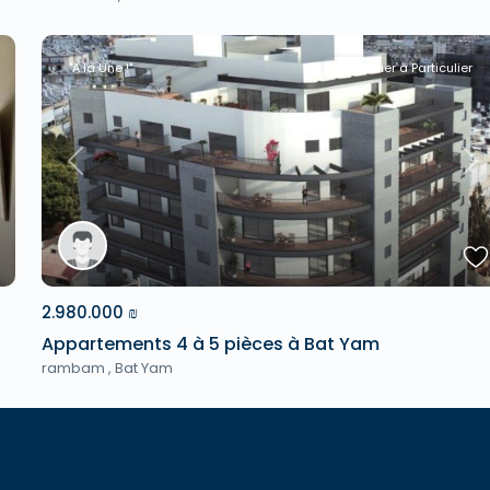
"A la Une !"
Particulier à Particulier
xt
Previous
Ne
2.980.000 ₪
Appartements 4 à 5 pièces à Bat Yam
rambam ,
Bat Yam