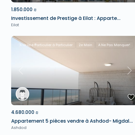
1.850.000 ₪
Investissement de Prestige à Eilat : Apparte...
Eilat
"A la Une !"
Particulier à Particulier
2e Main
A Ne Pas Manquer!
Previous
Ne
4.680.000 ₪
Appartement 5 pièces vendre à Ashdod- Migdal...
Ashdod