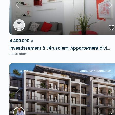
Previous
Ne
4.400.000 ₪
Investissement à Jérusalem: Appartement divi...
Jerusalem
"A la Une !"
Particulier à Particulier
Previous
Ne