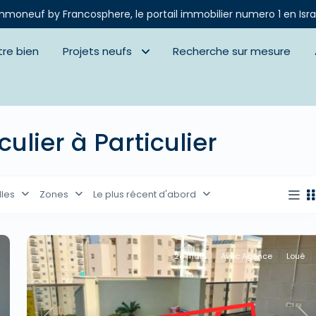
mmoneuf by Francosphere, le portail immobilier numero 1 en Isra
tre bien
Projets neufs
Recherche sur mesure
culier à Particulier
lles
Zones
Le plus récent d'abord
2e main
Avec Agence
Loué