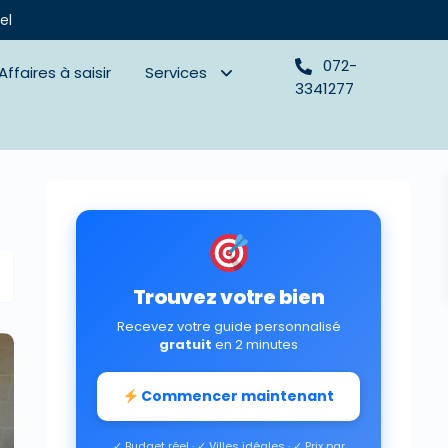
el
072-
Affaires à saisir
Services
3341277
Trouvez votre bien
Recevez votre guide personnalisé
gratuit
en 2 minutes
Commencer maintenant
✓ Budget réel · ✓ Villes idéales · ✓ Prix par