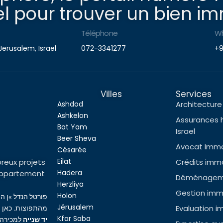
l pour trouver un bien imm
Téléphone
W
Jerusalem, Israel
072-3341277
+9
Villes
Services
Ashdod
Architecture 
Ashkelon
Assurances 
Bat Yam
Israel
Beer Sheva
Avocat Immob
Césarée
Eilat
reux projets
Crédits immob
Hadera
l’appartement
Déménageme
Herzliya
Gestion immo
Holon
פורטל הנדל »ן ה
Jérusalem
Evaluation i
מהתפוצות. כאן ת
Kfar Saba
יד שנייה
למכירה,