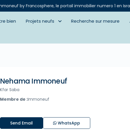
mmoneuf by Francosphere, le portail immobilier numero 1 en Isra
tre bien
Projets neufs
Recherche sur mesure
Nehama Immoneuf
Kfar Saba
Membre de :
Immoneuf
Send Email
WhatsApp