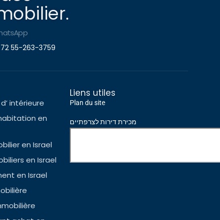
obilier.
hatsApp
72 55-263-3759
Liens utiles
d’ intérieure
Plan du site
habitation en
מכירת דירות לצרפתיים
ilier en Israel
iliers en Israel
nt en Israel
bilière
mmobilière