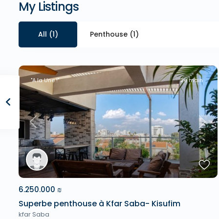
My Listings
All (1)
Penthouse (1)
"A la Une !"
2e main
Previous
Next
6.250.000 ₪
Superbe penthouse à Kfar Saba- Kisufim
kfar Saba