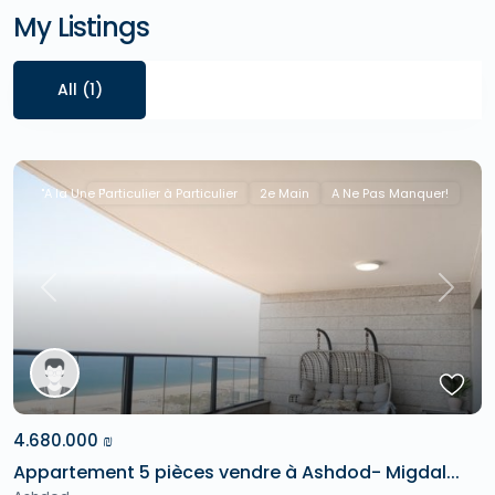
My Listings
All (1)
"A la Une !"
Particulier à Particulier
2e Main
A Ne Pas Manquer!
Previous
Next
4.680.000 ₪
Appartement 5 pièces vendre à Ashdod- Migdal...