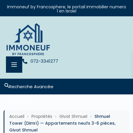
Immoneuf by Francosphere, le portail immobilier numero
1 en Israel
072-3341277
Recherche Avancée
Projets neufs
Accueil
›
Propriétés
›
Givat Shmuel
›
Shmuel
Tower (Dimri) — Appartements neufs 3-6 pièces,
Givat Shmuel