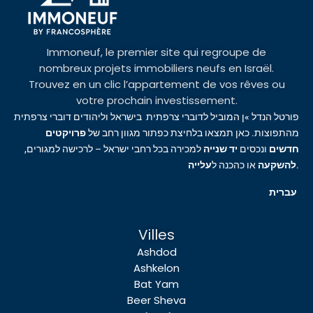
Immoneuf, le premier site qui regroupe de
nombreux projets immobiliers neufs en Israël.
Trouvez en un clic l’appartement de vos rêves ou
votre prochain investissement.
פורטל הנדל »ן המוביל לדוברי צרפתית בישראל וליהודים דוברי צרפתית
מהתפוצות. כאן תמצאו בלחיצת כפתור מגוון רחב של
פרויקטים
חדשים
ונכסים
יד שנייה
למכירה בכל רחבי ישראל – לרכישה למגורים,
עלייה
או כהכנה ל
להשקעה
.
עברית
Villes
Ashdod
Ashkelon
Bat Yam
Beer Sheva