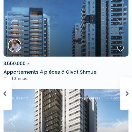
Previous
Next
3.550.000 ₪
Appartements 4 pièces à Givat Shmuel
Givat Shmuel
"A la Une !"
Projets neufs
Sur Plan
Previous
Next