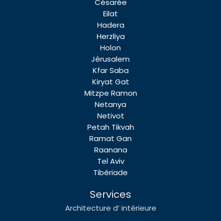
Césarée
Eilat
Hadera
Herzliya
Holon
Jérusalem
Kfar Saba
Kiryat Gat
Mitzpe Ramon
Netanya
Netivot
Petah Tikvah
Ramat Gan
Raanana
Tel Aviv
Tibériade
Services
Architecture d’ intérieure