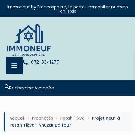
Immoneuf by Francosphere, le portail immobilier numero
1 en Israel
072-3341277
Recherche Avancée
Projets neufs
Accueil
›
Propriétés
›
Petah Tikva
›
Projet neuf à
Petah Tikva- Ahuzat Balfour