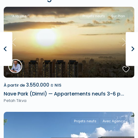
"A la Une !"
Projets neufs
Sur Plan
Previous
Next
3.550.000 ₪
À partir de
NIS
Nave Park (Dimri) — Appartements neufs 3-6 p...
Petah Tikva
Projets neufs
Avec Agence