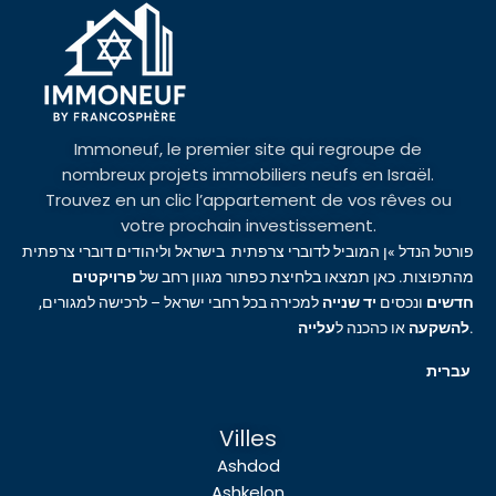
Immoneuf, le premier site qui regroupe de
nombreux projets immobiliers neufs en Israël.
Trouvez en un clic l’appartement de vos rêves ou
votre prochain investissement.
פורטל הנדל »ן המוביל לדוברי צרפתית בישראל וליהודים דוברי צרפתית
מהתפוצות. כאן תמצאו בלחיצת כפתור מגוון רחב של
פרויקטים
חדשים
ונכסים
יד שנייה
למכירה בכל רחבי ישראל – לרכישה למגורים,
עלייה
או כהכנה ל
להשקעה
.
עברית
Villes
Ashdod
Ashkelon