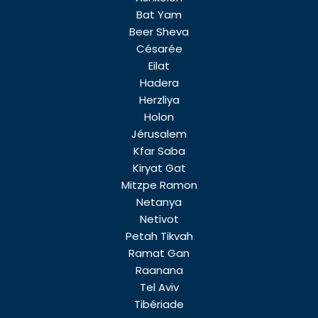
Bat Yam
Beer Sheva
Césarée
Eilat
Hadera
Herzliya
Holon
Jérusalem
Kfar Saba
Kiryat Gat
Mitzpe Ramon
Netanya
Netivot
Petah Tikvah
Ramat Gan
Raanana
Tel Aviv
Tibériade