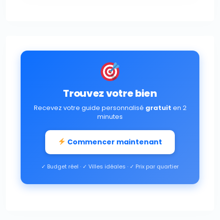
Trouvez votre bien
Recevez votre guide personnalisé
gratuit
en 2
minutes
Commencer maintenant
✓ Budget réel · ✓ Villes idéales · ✓ Prix par quartier