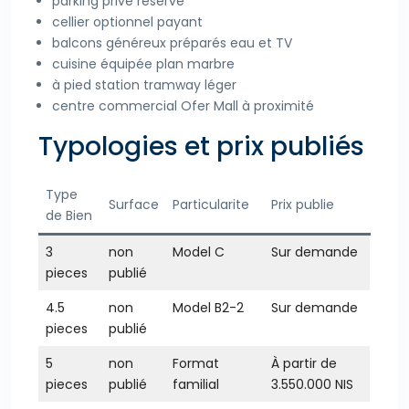
parking privé réservé
cellier optionnel payant
balcons généreux préparés eau et TV
cuisine équipée plan marbre
à pied station tramway léger
centre commercial Ofer Mall à proximité
Typologies et prix publiés
Type
Surface
Particularite
Prix publie
de Bien
3
non
Model C
Sur demande
pieces
publié
4.5
non
Model B2-2
Sur demande
pieces
publié
5
non
Format
À partir de
pieces
publié
familial
3.550.000 NIS