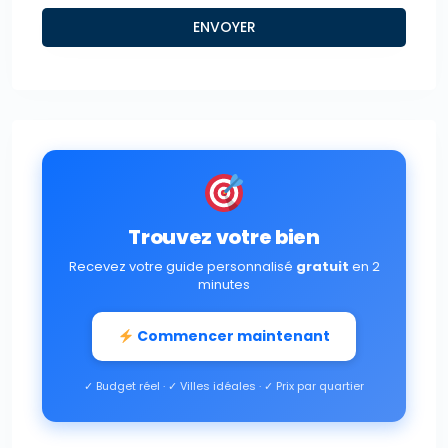
Trouvez votre bien
Recevez votre guide personnalisé
gratuit
en 2
minutes
Commencer maintenant
✓ Budget réel · ✓ Villes idéales · ✓ Prix par quartier