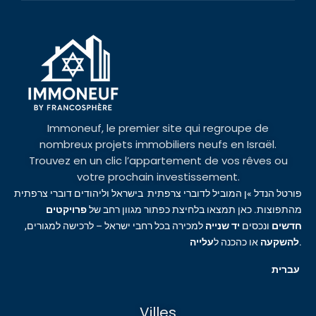
Immoneuf, le premier site qui regroupe de
nombreux projets immobiliers neufs en Israël.
Trouvez en un clic l’appartement de vos rêves ou
votre prochain investissement.
פורטל הנדל »ן המוביל לדוברי צרפתית בישראל וליהודים דוברי צרפתית
מהתפוצות. כאן תמצאו בלחיצת כפתור מגוון רחב של
פרויקטים
חדשים
ונכסים
יד שנייה
למכירה בכל רחבי ישראל – לרכישה למגורים,
עלייה
או כהכנה ל
להשקעה
.
עברית
Villes