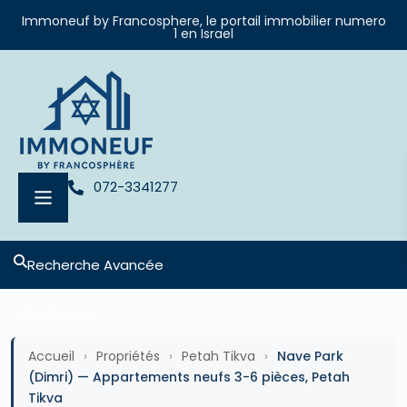
Immoneuf by Francosphere, le portail immobilier numero
1 en Israel
072-3341277
Recherche Avancée
Projets neufs
Accueil
›
Propriétés
›
Petah Tikva
›
Nave Park
(Dimri) — Appartements neufs 3-6 pièces, Petah
Tikva