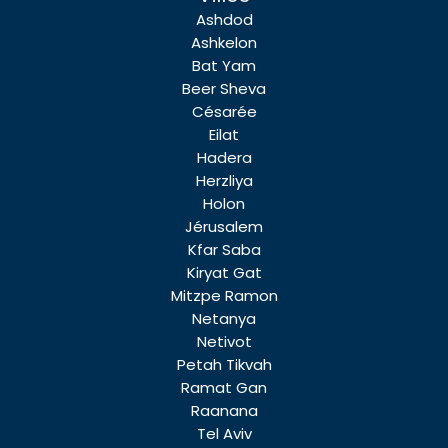
Ashdod
Ashkelon
Bat Yam
Beer Sheva
Césarée
Eilat
Hadera
Herzliya
Holon
Jérusalem
Kfar Saba
Kiryat Gat
Mitzpe Ramon
Netanya
Netivot
Petah Tikvah
Ramat Gan
Raanana
Tel Aviv