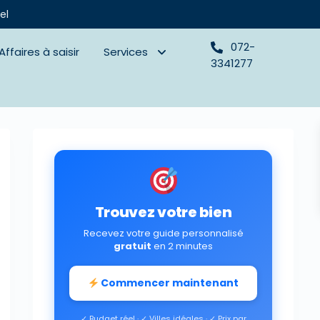
el
072-
Affaires à saisir
Services
3341277
Trouvez votre bien
Recevez votre guide personnalisé
gratuit
en 2 minutes
Commencer maintenant
✓ Budget réel · ✓ Villes idéales · ✓ Prix par