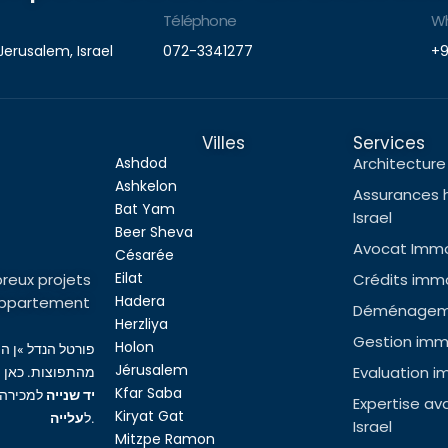
Téléphone
W
Jerusalem, Israel
072-3341277
+9
Villes
Services
Ashdod
Architecture 
Ashkelon
Assurances 
Bat Yam
Israel
Beer Sheva
Avocat Immob
Césarée
Eilat
reux projets
Crédits immob
Hadera
l’appartement
Déménageme
Herzliya
Gestion immo
Holon
פורטל הנדל »ן ה
Jérusalem
Evaluation i
מהתפוצות. כאן ת
Kfar Saba
יד שנייה
למכירה,
Expertise av
Kiryat Gat
עלייה
ל
.
Israel
Mitzpe Ramon