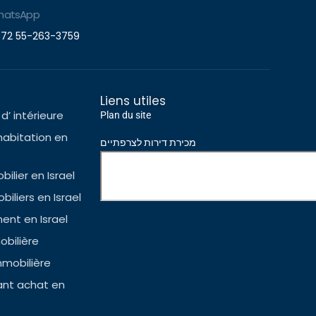
hatsApp
72 55-263-3759
Liens utiles
d’ intérieure
Plan du site
habitation en
מכירת דירות לצרפתיים
ilier en Israel
iliers en Israel
nt en Israel
bilière
mmobilière
ant achat en