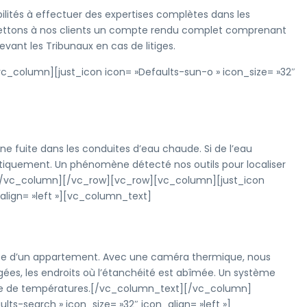
ilités à effectuer des expertises complètes dans les
mettons à nos clients un compte rendu complet comprenant
evant les Tribunaux en cas de litiges.
column][just_icon icon= »Defaults-sun-o » icon_size= »32″
 fuite dans les conduites d’eau chaude. Si de l’eau
iquement. Un phénomène détecté nos outils pour localiser
xt][/vc_column][/vc_row][vc_row][vc_column][just_icon
align= »left »][vc_column_text]
ace d’un appartement. Avec une caméra thermique, nous
, les endroits où l’étanchéité est abîmée. Un système
rence de températures.[/vc_column_text][/vc_column]
s-search » icon_size= »32″ icon_align= »left »]