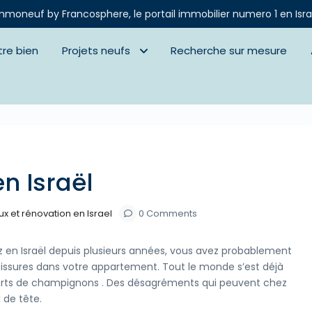
mmoneuf by Francosphere, le portail immobilier numero 1 en Isra
tre bien
Projets neufs
Recherche sur mesure
Next
n Israël
x et rénovation en Israel
0 Comments
en Israël depuis plusieurs années, vous avez probablement
sissures dans votre appartement. Tout le monde s’est déjà
erts de champignons . Des désagréments qui peuvent chez
 de tête.