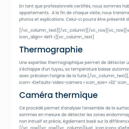
En tant que professionnels certifiés, nous sommes hab
appartements. A la fin de chaque visite, nous trans
photos et explications. Celui-ci pourra être présenté d
[/vc_column_text][/vc_column][/vc_row][vc_row][vc_
icon_align= »left »][vc_column_text]
Thermographie
Une expertise thermographique permet de détecter une
s’échappe d’un tuyau, sa température baisse automat
avec précision l’origine de la fuite.[/vc_column_te
icon= »Defaults-video-camera » icon_size= »32″ icon_
Caméra thermique
Ce procédé permet d’analyser l’ensemble de la surf
sommes en mesure de détecter les zones endommagées
non intrusif et précis, également basé sur la diffé
[/vc_row][vc_row][vc_column][just_icon icon= »Default