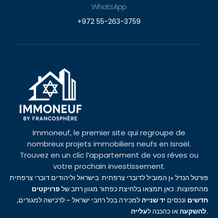
WhatsApp
+972 55-263-3759
Immoneuf, le premier site qui regroupe de
nombreux projets immobiliers neufs en Israël.
Trouvez en un clic l’appartement de vos rêves ou
votre prochain investissement.
פורטל הנדל »ן המוביל לדוברי צרפתית בישראל וליהודים דוברי צרפתית
מהתפוצות. כאן תמצאו בלחיצת כפתור מגוון רחב של
פרויקטים
חדשים
ונכסים
יד שנייה
למכירה בכל רחבי ישראל – לרכישה למגורים,
עלייה
או כהכנה ל
להשקעה
.