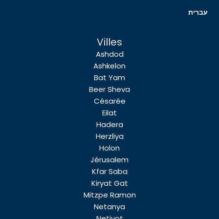
עברית
Villes
Ashdod
Ashkelon
Bat Yam
Beer Sheva
Césarée
Eilat
Hadera
Herzliya
Holon
Jérusalem
Kfar Saba
Kiryat Gat
Mitzpe Ramon
Netanya
Netivot