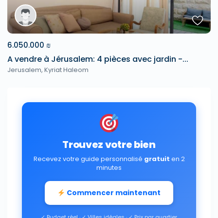
6.050.000 ₪
A vendre à Jérusalem: 4 pièces avec jardin -...
Jerusalem
,
Kyriat Haleom
Trouvez votre bien
Recevez votre guide personnalisé
gratuit
en 2
minutes
Commencer maintenant
✓ Budget réel · ✓ Villes idéales · ✓ Prix par quartier