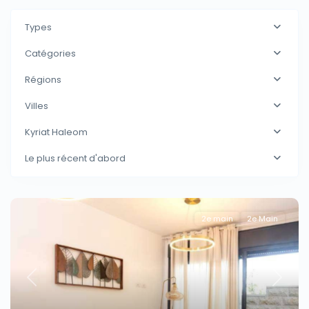
Types
Catégories
Régions
Villes
Kyriat Haleom
Le plus récent d'abord
2e main
2e Main
Previous
Next