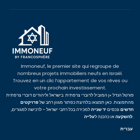
Immoneuf, le premier site qui regroupe de
nombreux projets immobiliers neufs en Israël.
Trouvez en un clic l’appartement de vos rêves ou
votre prochain investissement.
פורטל הנדל »ן המוביל לדוברי צרפתית בישראל וליהודים דוברי צרפתית
מהתפוצות. כאן תמצאו בלחיצת כפתור מגוון רחב של
פרויקטים
חדשים
ונכסים
יד שנייה
למכירה בכל רחבי ישראל – לרכישה למגורים,
עלייה
או כהכנה ל
להשקעה
.
עברית