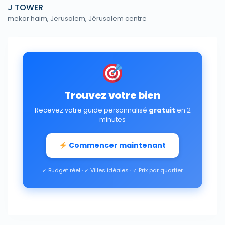
J TOWER
mekor haim,
Jerusalem
,
Jérusalem centre
Trouvez votre bien
Recevez votre guide personnalisé
gratuit
en 2
minutes
Commencer maintenant
✓ Budget réel · ✓ Villes idéales · ✓ Prix par quartier