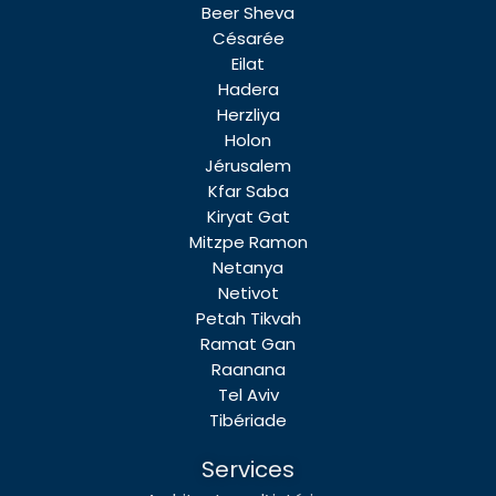
Beer Sheva
Césarée
Eilat
Hadera
Herzliya
Holon
Jérusalem
Kfar Saba
Kiryat Gat
Mitzpe Ramon
Netanya
Netivot
Petah Tikvah
Ramat Gan
Raanana
Tel Aviv
Tibériade
Services