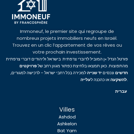
Immoneuf, le premier site qui regroupe de
nombreux projets immobiliers neufs en Israël.
Trouvez en un clic l’appartement de vos rêves ou
votre prochain investissement.
פורטל הנדל »ן המוביל לדוברי צרפתית בישראל וליהודים דוברי צרפתית
מהתפוצות. כאן תמצאו בלחיצת כפתור מגוון רחב של
פרויקטים
חדשים
ונכסים
יד שנייה
למכירה בכל רחבי ישראל – לרכישה למגורים,
עלייה
או כהכנה ל
להשקעה
.
עברית
Villes
Ashdod
Ashkelon
Bat Yam