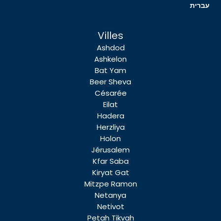
עברית
Villes
Ashdod
Ashkelon
Bat Yam
Beer Sheva
Césarée
Eilat
Hadera
Herzliya
Holon
Jérusalem
Kfar Saba
Kiryat Gat
Mitzpe Ramon
Netanya
Netivot
Petah Tikvah