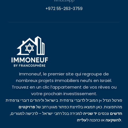
+972 55-263-3759
Immoneuf, le premier site qui regroupe de
nombreux projets immobiliers neufs en Israël.
Trouvez en un clic l’appartement de vos rêves ou
votre prochain investissement.
פורטל הנדל »ן המוביל לדוברי צרפתית בישראל וליהודים דוברי צרפתית
מהתפוצות. כאן תמצאו בלחיצת כפתור מגוון רחב של
פרויקטים
חדשים
ונכסים
יד שנייה
למכירה בכל רחבי ישראל – לרכישה למגורים,
עלייה
או כהכנה ל
להשקעה
.