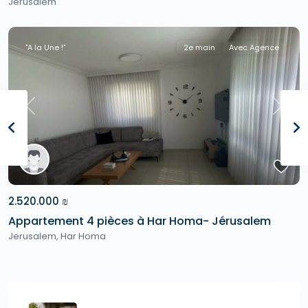
Jerusalem
"A la Une !"
2e main
Avec Agence
Previous
Next
2.520.000 ₪
Appartement 4 pièces à Har Homa- Jérusalem
Jerusalem
,
Har Homa