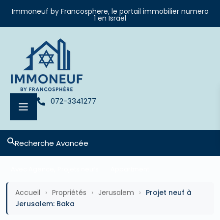
Immoneuf by Francosphere, le portail immobilier numero
1 en Israel
072-3341277
Recherche Avancée
,
Avec Agence
Projets neufs
Appartment
Accueil
›
Propriétés
›
Jerusalem
›
Projet neuf à
Jerusalem: Baka