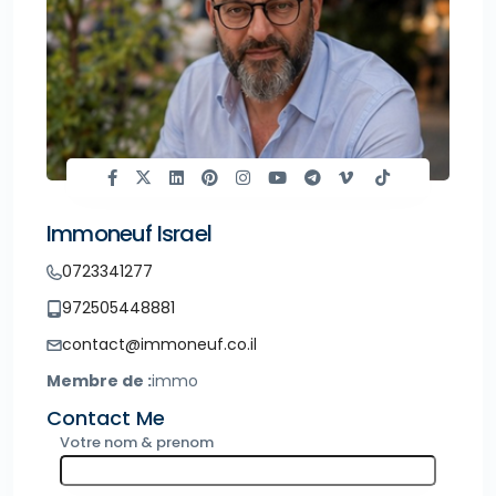
Immoneuf Israel
0723341277
972505448881
contact@immoneuf.co.il
Membre de :
immo
Contact Me
Votre nom & prenom