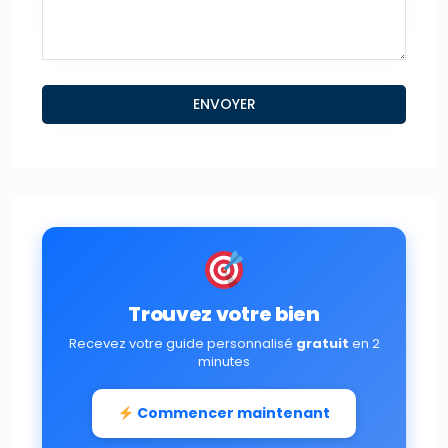
Trouvez votre bien
Recevez votre guide personnalisé
gratuit
en 2
minutes
Commencer maintenant