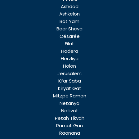
Ashdod
Ashkelon
Bat Yam
Beer Sheva
Césarée
Eilat
Hadera
Herzliya
Holon
Jérusalem
Kfar Saba
Kiryat Gat
Mitzpe Ramon
Netanya
Netivot
Petah Tikvah
Ramat Gan
Raanana