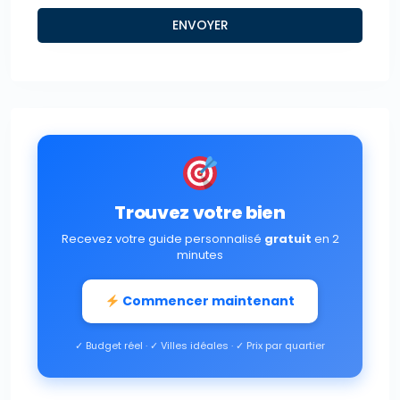
Trouvez votre bien
Recevez votre guide personnalisé
gratuit
en 2
minutes
Commencer maintenant
✓ Budget réel · ✓ Villes idéales · ✓ Prix par quartier