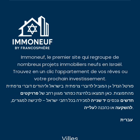
Immoneuf, le premier site qui regroupe de
nombreux projets immobiliers neufs en Israël.
Trouvez en un clic l’appartement de vos rêves ou
votre prochain investissement.
פורטל הנדל »ן המוביל לדוברי צרפתית בישראל וליהודים דוברי צרפתית
מהתפוצות. כאן תמצאו בלחיצת כפתור מגוון רחב של
פרויקטים
חדשים
ונכסים
יד שנייה
למכירה בכל רחבי ישראל – לרכישה למגורים,
עלייה
או כהכנה ל
להשקעה
.
עברית
Villes