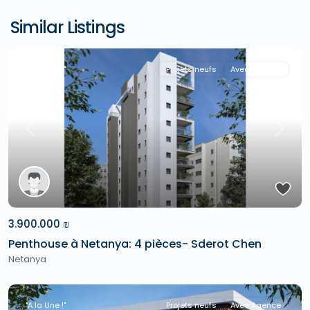
Similar Listings
"A la Une !"
Projets neufs
Avec Agence
Previous
Next
3.900.000 ₪
Penthouse à Netanya: 4 pièces- Sderot Chen
Netanya
"A la Une !"
Projets neufs
Avec Agence