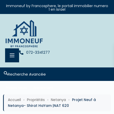
Immoneuf by Francosphere, le portail immobilier numero
1 en Israel
072-3341277
Recherche Avancée
Projets neufs
Appartment
Accueil
›
Propriétés
›
Netanya
›
Projet Neuf à
Netanya- Shirat HaYam |NAT 620