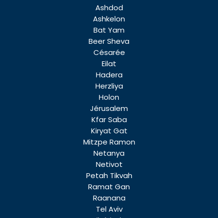
Ashdod
Ashkelon
Bat Yam
Beer Sheva
Césarée
Eilat
Hadera
Herzliya
Holon
Jérusalem
Kfar Saba
Kiryat Gat
Mitzpe Ramon
Netanya
Netivot
Petah Tikvah
Ramat Gan
Raanana
Tel Aviv