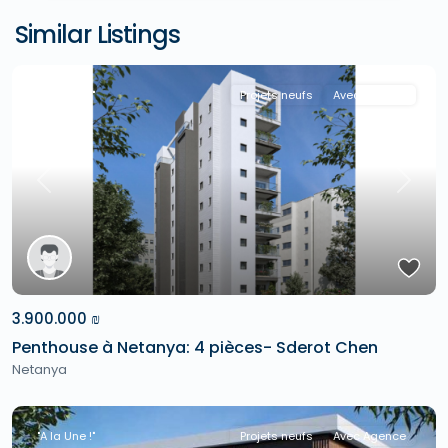
Similar Listings
"A la Une !"
Projets neufs
Avec Agence
Previous
Next
3.900.000 ₪
Penthouse à Netanya: 4 pièces- Sderot Chen
Netanya
"A la Une !"
Projets neufs
Avec Agence