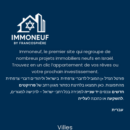
Immoneuf, le premier site qui regroupe de
nombreux projets immobiliers neufs en Israël.
Trouvez en un clic l’appartement de vos rêves ou
votre prochain investissement.
פורטל הנדל »ן המוביל לדוברי צרפתית בישראל וליהודים דוברי צרפתית
מהתפוצות. כאן תמצאו בלחיצת כפתור מגוון רחב של
פרויקטים
חדשים
ונכסים
יד שנייה
למכירה בכל רחבי ישראל – לרכישה למגורים,
עלייה
או כהכנה ל
להשקעה
.
עברית
Villes