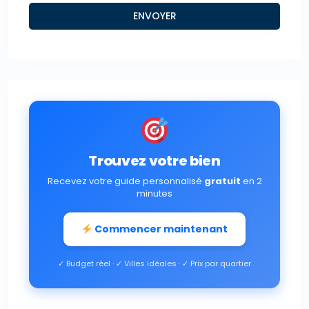
Trouvez votre bien
Recevez votre guide personnalisé
gratuit
en 2
minutes
Commencer maintenant
✓ Budget réel · ✓ Villes idéales · ✓ Prix par quartier