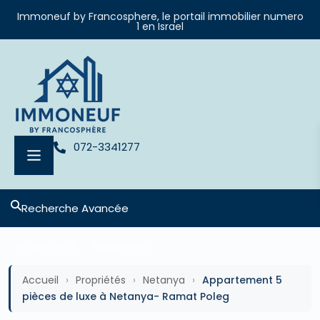
Immoneuf by Francosphere, le portail immobilier numero
1 en Israel
072-3341277
Recherche Avancée
Projets neufs
Appartment
Accueil
›
Propriétés
›
Netanya
›
Appartement 5
pièces de luxe à Netanya- Ramat Poleg