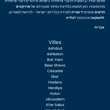
פורטל הנדל »ן המוביל לדוברי צרפתית בישראל וליהודים דוברי צרפתית
מהתפוצות. כאן תמצאו בלחיצת כפתור מגוון רחב של
פרויקטים
חדשים
ונכסים
יד שנייה
למכירה בכל רחבי ישראל – לרכישה למגורים,
עלייה
או כהכנה ל
להשקעה
.
עברית
Villes
Ashdod
Ashkelon
Bat Yam
Beer Sheva
Césarée
Eilat
Hadera
Herzliya
Holon
Jérusalem
Kfar Saba