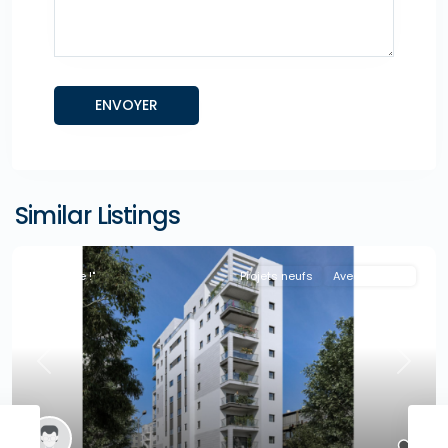
Similar Listings
"A la Une !"
Projets neufs
Avec Agence
Previous
Next