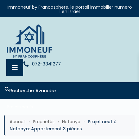
Immoneuf by Francosphere, le portail immobilier numero
1 en Israel
072-3341277
Recherche Avancée
Projets neufs
Accueil
›
Propriétés
›
Netanya
›
Projet neuf à
Netanya: Appartement 3 pièces