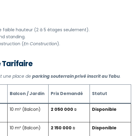
 faible hauteur (2 à 5 étages seulement).
and standing.
struction (
En Construction
).
 Tarifaire
nt une place de
parking souterrain privé inscrit au Tabu
.
Balcon / Jardin
Prix Demandé
Statut
10 m² (Balcon)
2 050 000 ₪
Disponible
10 m² (Balcon)
2 150 000 ₪
Disponible