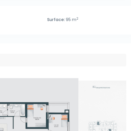
2
₪
Surface:
95 m