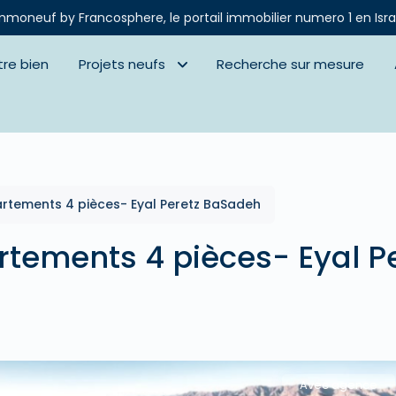
mmoneuf by Francosphere, le portail immobilier numero 1 en Isra
tre bien
Projets neufs
Recherche sur mesure
partements 4 pièces- Eyal Peretz BaSadeh
artements 4 pièces- Eyal P
Avec agence