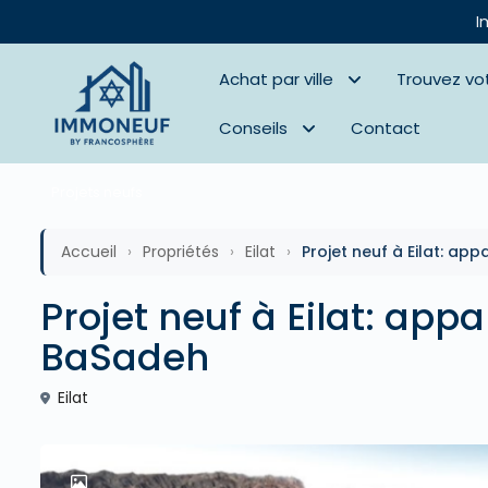
I
Achat par ville
Trouvez vo
Conseils
Contact
Projets neufs
Accueil
›
Propriétés
›
Eilat
›
Projet neuf à Eilat: ap
Projet neuf à Eilat: app
BaSadeh
Eilat