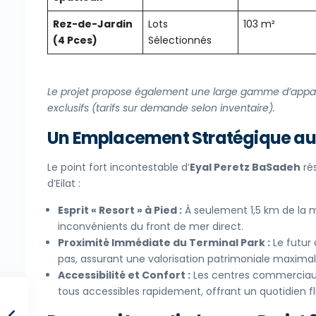
Rez-de-Jardin
Lots
103 m²
(4 Pces)
Sélectionnés
Le projet propose également une large gamme d’appar
exclusifs (tarifs sur demande selon inventaire).
Un Emplacement Stratégique au
Le point fort incontestable d’
Eyal Peretz BaSadeh
ré
d’Eilat :
Esprit « Resort » à Pied :
À seulement 1,5 km de la me
inconvénients du front de mer direct.
Proximité Immédiate du Terminal Park :
Le futur 
pas, assurant une valorisation patrimoniale maximal
Accessibilité et Confort :
Les centres commerciaux, 
tous accessibles rapidement, offrant un quotidien f