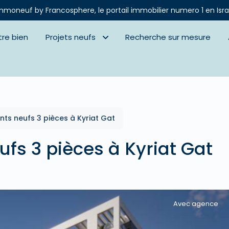
mmoneuf by Francosphere, le portail immobilier numero 1 en Isra
tre bien
Projets neufs
Recherche sur mesure
ts neufs 3 pièces à Kyriat Gat
fs 3 pièces à Kyriat Gat
Avec agence