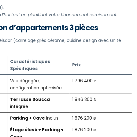
9
).
rd’hui tout en planifiant votre financement sereinement.
tion d’appartements 3 pièces
eisdor (carrelage grès cérame, cuisine design avec unité
Caractéristiques
Prix
Spécifiques
Vue dégagée,
1 796 400 ₪
configuration optimisée
Terrasse Soucca
1 846 300 ₪
intégrée
Parking + Cave
inclus
1 876 200 ₪
Étage élevé + Parking +
1 876 200 ₪
Cave