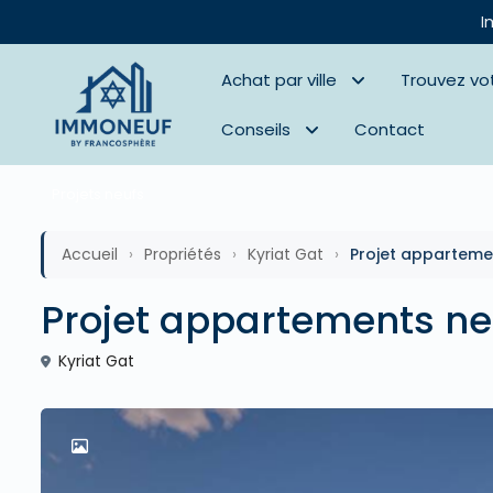
I
Achat par ville
Trouvez vo
Conseils
Contact
Projets neufs
Accueil
›
Propriétés
›
Kyriat Gat
›
Projet appartemen
Projet appartements neu
Kyriat Gat