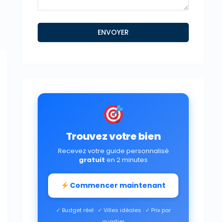
Trouvez votre bien
Recevez votre guide personnalisé
gratuit
en 2 minutes
Commencer maintenant
✓ Budget réel · ✓ Villes idéales · ✓ Prix par
quartier