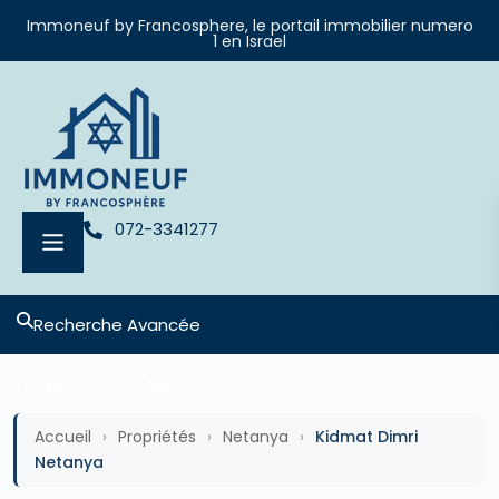
Immoneuf by Francosphere, le portail immobilier numero
1 en Israel
072-3341277
Recherche Avancée
Projets neufs
Appartment
Accueil
›
Propriétés
›
Netanya
›
Kidmat Dimri
Netanya