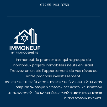
+972 55-263-3759
Immoneuf, le premier site qui regroupe de
nombreux projets immobiliers neufs en Israël.
Trouvez en un clic l’appartement de vos rêves ou
votre prochain investissement.
פורטל הנדל »ן המוביל לדוברי צרפתית בישראל וליהודים דוברי צרפתית
מהתפוצות. כאן תמצאו בלחיצת כפתור מגוון רחב של
פרויקטים
חדשים
ונכסים
יד שנייה
למכירה בכל רחבי ישראל – לרכישה למגורים,
עלייה
או כהכנה ל
להשקעה
.