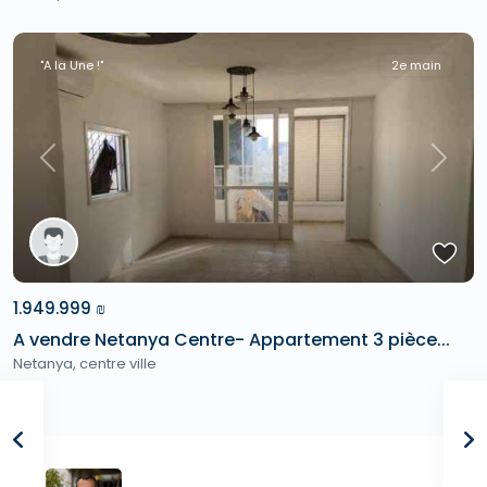
"A la Une !"
2e main
Previous
Next
1.949.999 ₪
A vendre Netanya Centre- Appartement 3 pièce...
Netanya
,
centre ville