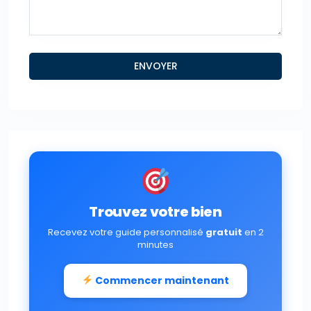
Trouvez votre bien
Recevez votre guide personnalisé
gratuit
en 2
minutes
Commencer maintenant