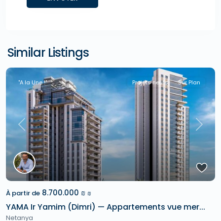
Similar Listings
"A la Une !"
Projets neufs
Sur Plan
Previous
Next
8.700.000 ₪
À partir de
₪
YAMA Ir Yamim (Dimri) — Appartements vue mer...
Netanya