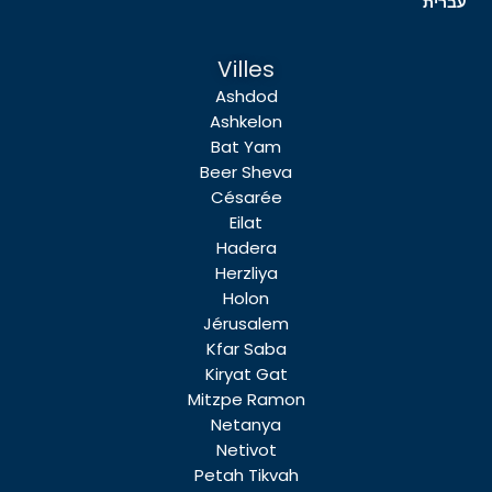
עברית
Villes
Ashdod
Ashkelon
Bat Yam
Beer Sheva
Césarée
Eilat
Hadera
Herzliya
Holon
Jérusalem
Kfar Saba
Kiryat Gat
Mitzpe Ramon
Netanya
Netivot
Petah Tikvah