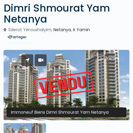
Dimri Shmourat Yam
Netanya
Sderot Yeroushalyim,
Netanya
,
Ir Yamin
Partager
Vendu
Immoneuf Biens Dimri Shmourat Yam Netanya