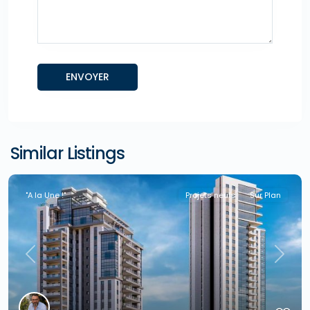
Similar Listings
"A la Une !"
Projets neufs
Sur Plan
Previous
Next