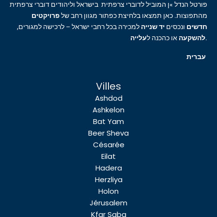
פורטל הנדל »ן המוביל לדוברי צרפתית בישראל וליהודים דוברי צרפתית
מהתפוצות. כאן תמצאו בלחיצת כפתור מגוון רחב של
פרויקטים
חדשים
ונכסים
יד שנייה
למכירה בכל רחבי ישראל – לרכישה למגורים,
עלייה
או כהכנה ל
להשקעה
.
עברית
Villes
Ashdod
Ashkelon
Bat Yam
Beer Sheva
Césarée
Eilat
Hadera
Herzliya
Holon
Jérusalem
Kfar Saba