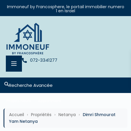
Immoneuf by Francosphere, le portail immobilier numero
1 en Israel
072-3341277
Recherche Avancée
Projets neufs
Appartment
Accueil
›
Propriétés
›
Netanya
›
Dimri Shmourat
Yam Netanya