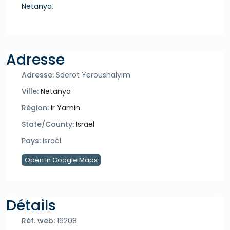
Netanya
.
Adresse
Adresse:
Sderot Yeroushalyim
Ville:
Netanya
Région:
Ir Yamin
State/County:
Israel
Pays:
Israël
Open In Google Maps
Détails
Réf. web:
19208