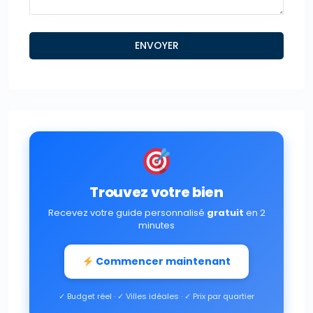
Trouvez votre bien
Recevez votre guide personnalisé
gratuit
en 2
minutes
Commencer maintenant
✓ Budget réel · ✓ Villes idéales · ✓ Prix par quartier