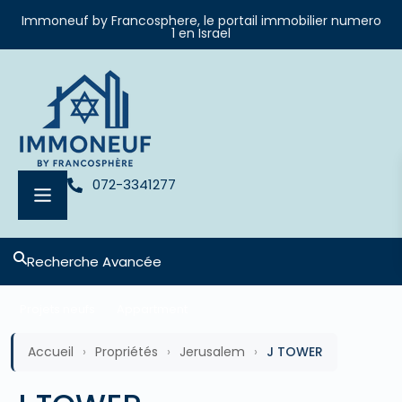
Immoneuf by Francosphere, le portail immobilier numero
1 en Israel
072-3341277
Recherche Avancée
Projets neufs
Appartment
Accueil
›
Propriétés
›
Jerusalem
›
J TOWER