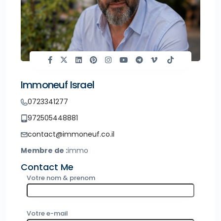
Immoneuf Israel
0723341277
972505448881
contact@immoneuf.co.il
Membre de :
immo
Contact Me
Votre nom & prenom
Votre e-mail