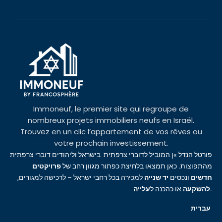
Immoneuf, le premier site qui regroupe de
nombreux projets immobiliers neufs en Israël.
Trouvez en un clic l’appartement de vos rêves ou
votre prochain investissement.
פורטל הנדל »ן המוביל לדוברי צרפתית בישראל וליהודים דוברי צרפתית
מהתפוצות. כאן תמצאו בלחיצת כפתור מגוון רחב של
פרויקטים
חדשים
ונכסים
יד שנייה
למכירה בכל רחבי ישראל – לרכישה למגורים,
עלייה
או כהכנה ל
להשקעה
.
עברית