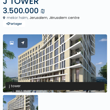
J TOWER
3.500.000 ₪
mekor haim,
Jerusalem
,
Jérusalem centre
Partager
j tower