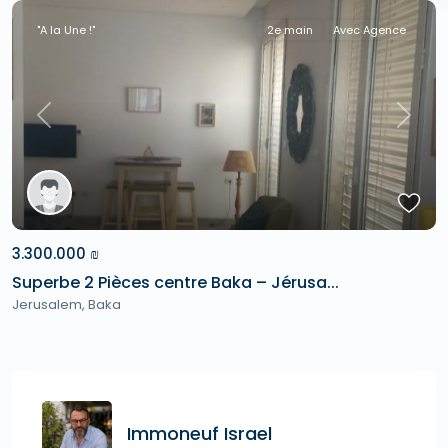
"A la Une !"
2e main
Avec Agence
Previous
Next
3.300.000 ₪
Superbe 2 Pièces centre Baka – Jérusa...
Jerusalem
,
Baka
Immoneuf Israel