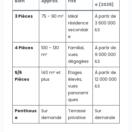
Bien
Approx.
rité
e (2026)
3 Pièces
75 – 90 m²
Idéal
À partir de
résidence
3 600 000
secondair
ILS
e
4 Pièces
100 – 130
Familial,
À partir de
m²
vues
9 000 000
dégagées
ILS
5/6
140 m² et
Étages
À partir de
Pièces
plus
élevés,
12 000 000
vues
ILS
panorami
ques
Penthous
Sur
Terrasse
Sur
e
demande
privative
demande