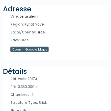
Adresse
Ville:
Jerusalem
Région:
Kyriat Yovel
State/County:
Israel
Pays:
Israël
Open In Google Maps
Détails
Réf. web:
20174
Prix:
3.350.000 ₪
Chambres:
4
Structure Type:
Brick
Floors No:
1