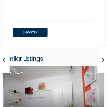
Similar Listings
"A la Une !"
2e main
Previous
Next