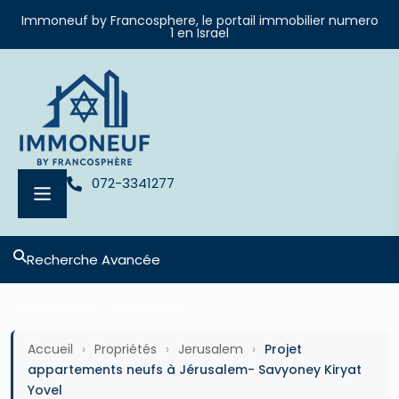
Immoneuf by Francosphere, le portail immobilier numero
1 en Israel
072-3341277
Recherche Avancée
Projets neufs
Appartment
Accueil
›
Propriétés
›
Jerusalem
›
Projet
appartements neufs à Jérusalem- Savyoney Kiryat
Yovel