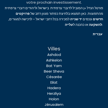
votre prochain investissement.
פורטל הנדל »ן המוביל לדוברי צרפתית בישראל וליהודים דוברי צרפתית
מהתפוצות. כאן תמצאו בלחיצת כפתור מגוון רחב של
פרויקטים
חדשים
ונכסים
יד שנייה
למכירה בכל רחבי ישראל – לרכישה למגורים,
עלייה
או כהכנה ל
להשקעה
.
עברית
Villes
Ashdod
Ashkelon
Bat Yam
Beer Sheva
Césarée
Eilat
Hadera
Herzliya
Holon
Jérusalem