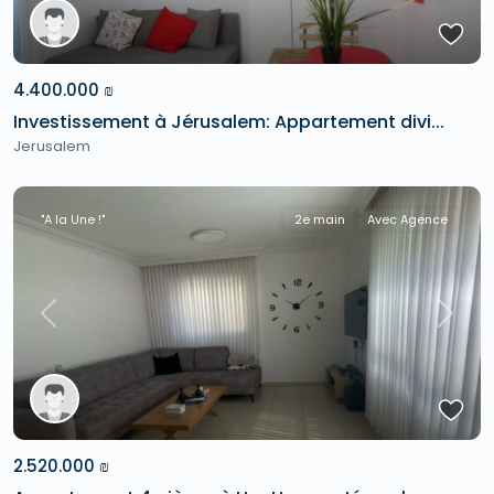
4.400.000 ₪
Investissement à Jérusalem: Appartement divi...
Jerusalem
"A la Une !"
2e main
Avec Agence
Previous
Next
2.520.000 ₪