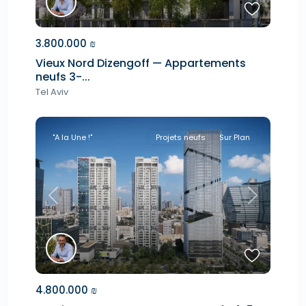
3.800.000 ₪
Vieux Nord Dizengoff — Appartements
neufs 3-...
Tel Aviv
"A la Une !"
Projets neufs
Sur Plan
Previous
Next
4.800.000 ₪