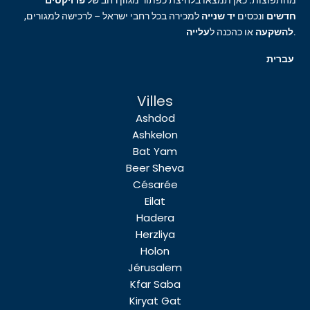
מהתפוצות. כאן תמצאו בלחיצת כפתור מגוון רחב של
פרויקטים
חדשים
ונכסים
יד שנייה
למכירה בכל רחבי ישראל – לרכישה למגורים,
עלייה
או כהכנה ל
להשקעה
.
עברית
Villes
Ashdod
Ashkelon
Bat Yam
Beer Sheva
Césarée
Eilat
Hadera
Herzliya
Holon
Jérusalem
Kfar Saba
Kiryat Gat