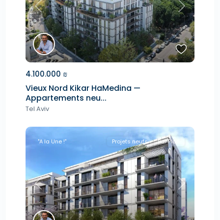
Previous
Next
4.100.000 ₪
Vieux Nord Kikar HaMedina —
Appartements neu...
Tel Aviv
"A la Une !"
Projets neufs
Sur Plan
Previous
Next