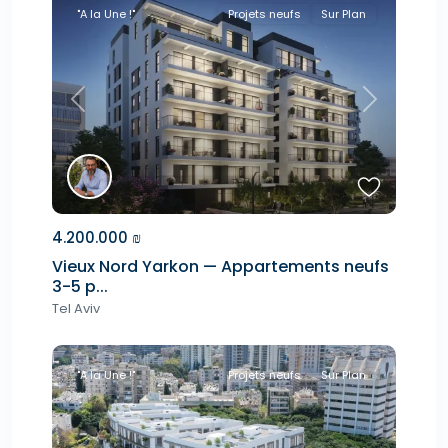
"A la Une !"
Projets neufs
Sur Plan
Previous
Next
4.200.000 ₪
Vieux Nord Yarkon — Appartements neufs
3-5 p...
Tel Aviv
"A la Une !"
Projets neufs
Sur Plan