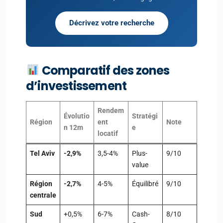
Décrivez votre recherche
Comparatif des zones
d’investissement
Rendem
Évolutio
Stratégi
Région
ent
Note
n 12m
e
locatif
Tel Aviv
-2,9%
3,5-4%
Plus-
9/10
value
Région
-2,7%
4-5%
Équilibré
9/10
centrale
Sud
+0,5%
6-7%
Cash-
8/10