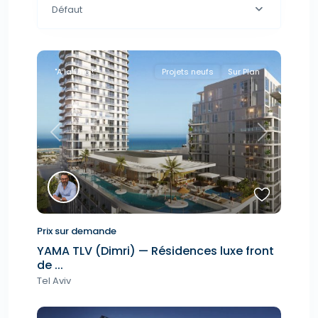
Défaut
"A la Une !"
Projets neufs
Sur Plan
Previous
Next
Prix sur demande
YAMA TLV (Dimri) — Résidences luxe front
de ...
Tel Aviv