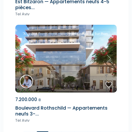
Est Bitzaron — Appartements neufs 4-5
pièces...
Tel Aviv
"A la Une !"
Projets neufs
Sur Plan
Previous
Next
7.200.000 ₪
Boulevard Rothschild — Appartements
neufs 3-...
Tel Aviv