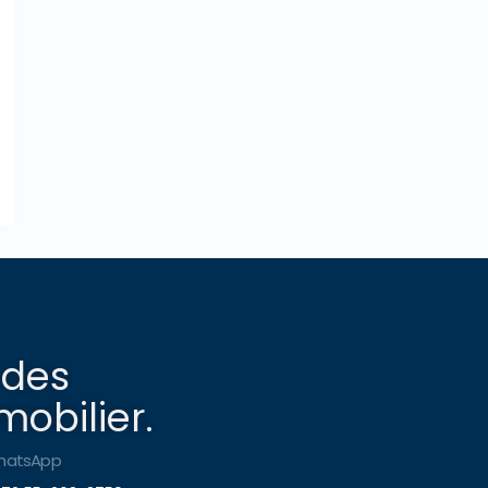
 des
obilier.
hatsApp