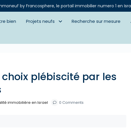
mmoneuf by Francosphere, le portail immobilier numero 1 en Isra
tre bien
Projets neufs
Recherche sur mesure
Next
 choix plébiscité par les
s
lité immobilière en Israel
0 Comments