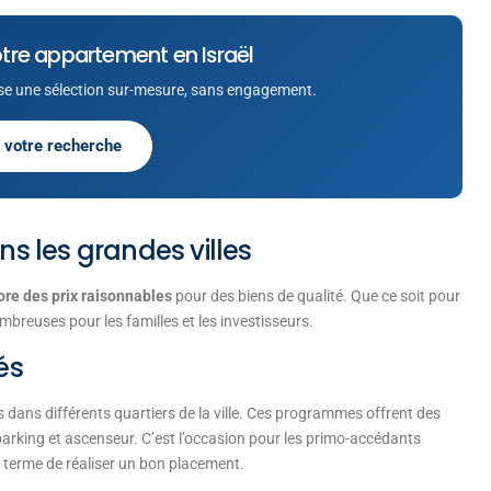
tre appartement en Israël
e une sélection sur-mesure, sans engagement.
 votre recherche
ns les grandes villes
re des prix raisonnables
pour des biens de qualité. Que ce soit pour
breuses pour les familles et les investisseurs.
és
ans différents quartiers de la ville. Ces programmes offrent des
arking et ascenseur. C’est l’occasion pour les primo-accédants
terme de réaliser un bon placement.