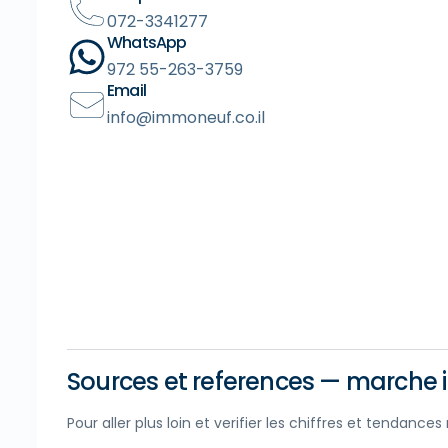
072-3341277
WhatsApp
972 55-263-3759
Email
info@immoneuf.co.il
Sources et references — marche i
Pour aller plus loin et verifier les chiffres et tendance