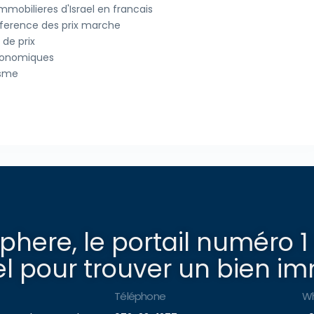
mobilieres d'Israel en francais
reference des prix marche
de prix
economiques
isme
here, le portail numéro 1
l pour trouver un bien imm
Téléphone
W