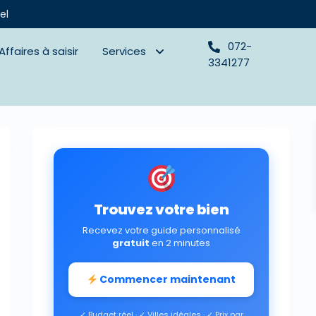
el
072-
Affaires à saisir
Services
3341277
Trouvez votre bien
Recevez votre guide personnalisé
gratuit
en 2 minutes
Commencer maintenant
✓ Budget réel · ✓ Villes idéales · ✓ Prix par