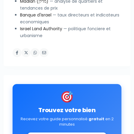
Madlan (מדלן)
— analyse de quartiers et
tendances de prix
Banque d'Israel
— taux directeurs et indicateurs
economiques
Israel Land Authority
— politique fonciere et
urbanisme
Trouvez votre bien
Recevez votre guide personnalisé
gratuit
en 2
minutes