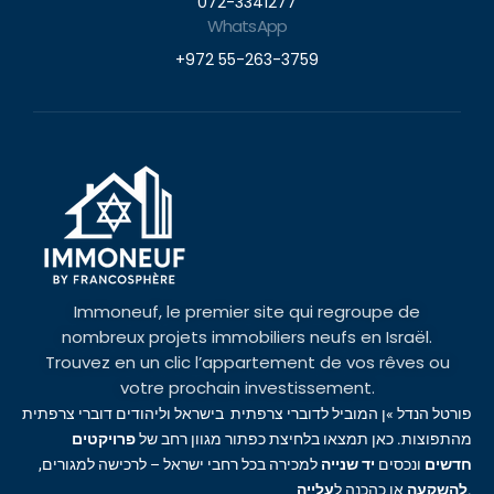
072-3341277
WhatsApp
+972 55-263-3759
Immoneuf, le premier site qui regroupe de
nombreux projets immobiliers neufs en Israël.
Trouvez en un clic l’appartement de vos rêves ou
votre prochain investissement.
פורטל הנדל »ן המוביל לדוברי צרפתית בישראל וליהודים דוברי צרפתית
מהתפוצות. כאן תמצאו בלחיצת כפתור מגוון רחב של
פרויקטים
חדשים
ונכסים
יד שנייה
למכירה בכל רחבי ישראל – לרכישה למגורים,
עלייה
או כהכנה ל
להשקעה
.