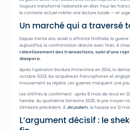
toujours transformé l’adversité en élan. Pour les franc
le contexte actuel mérite une lecture lucide — et urge
Un marché qui a traversé to
Depuis trente ans, Israël a affronté l’Intifada, la guerr
aujourd’hui, la confrontation directe avec l’Iran. À ch
ralentissement des transactions, suivi d’une repr
diaspora.
Après l’opération Bordure Protectrice en 2014, la dema
octobre 2023, les acquéreurs francophones et angloph
mouvement se répète. Les guerres marquent une pause —
Les chiffres le confirment : après 8 mois de recul en 20
l’année. Au quatrième trimestre 2025, le prix moyen na
trimestre précédent. À
Jérusalem
, la hausse sur 12 m
L’argument décisif : le shek