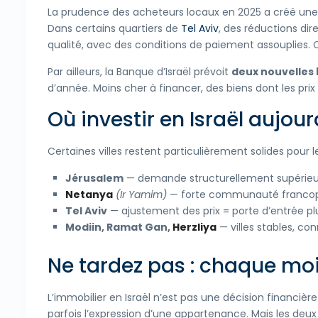
La prudence des acheteurs locaux en 2025 a créé une 
Dans certains quartiers de
Tel Aviv
, des réductions di
qualité, avec des conditions de paiement assouplies. C
Par ailleurs, la Banque d’Israël prévoit
deux nouvelles 
d’année. Moins cher à financer, des biens dont les pri
Où investir en Israël aujour
Certaines villes restent particulièrement solides pour 
Jérusalem
— demande structurellement supérieure 
Netanya
(Ir Yamim)
— forte communauté francoph
Tel Aviv
— ajustement des prix = porte d’entrée p
Modiin, Ramat Gan,
Herzliya
— villes stables, c
Ne tardez pas : chaque mo
L’immobilier en Israël n’est pas une décision financi
parfois l’expression d’une appartenance. Mais les deux