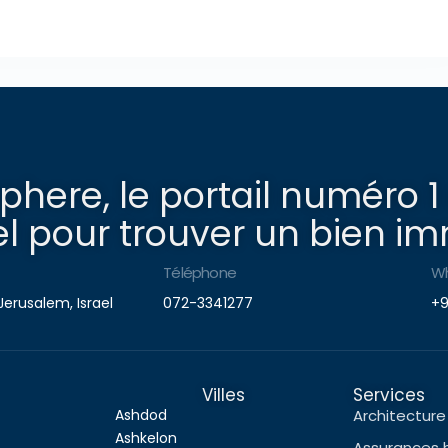
here, le portail numéro 1
l pour trouver un bien imm
Téléphone
W
Jerusalem, Israel
072-3341277
+9
Villes
Services
Ashdod
Architecture 
Ashkelon
Assurances 