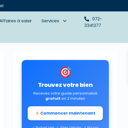
el
072-
Affaires à saisir
Services
3341277
Trouvez votre bien
Recevez votre guide personnalisé
gratuit
en 2 minutes
Commencer maintenant
✓ Budget réel · ✓ Villes idéales · ✓ Prix par