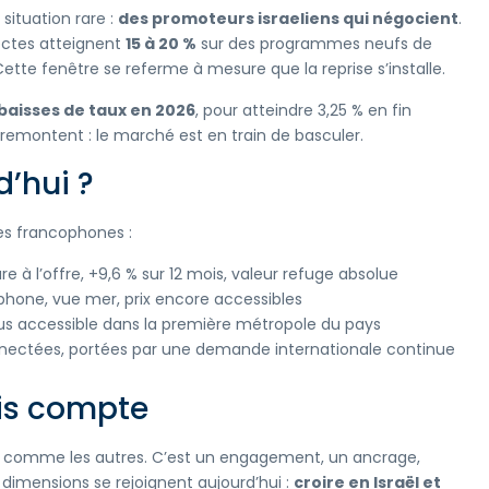
situation rare :
des promoteurs israeliens qui négocient
.
rectes atteignent
15 à 20 %
sur des programmes neufs de
ette fenêtre se referme à mesure que la reprise s’installe.
baisses de taux en 2026
, pour atteindre 3,25 % en fin
x remontent : le marché est en train de basculer.
d’hui ?
les francophones :
à l’offre, +9,6 % sur 12 mois, valeur refuge absolue
one, vue mer, prix encore accessibles
lus accessible dans la première métropole du pays
onnectées, portées par une demande internationale continue
is compte
ère comme les autres. C’est un engagement, un ancrage,
 dimensions se rejoignent aujourd’hui :
croire en Israël et