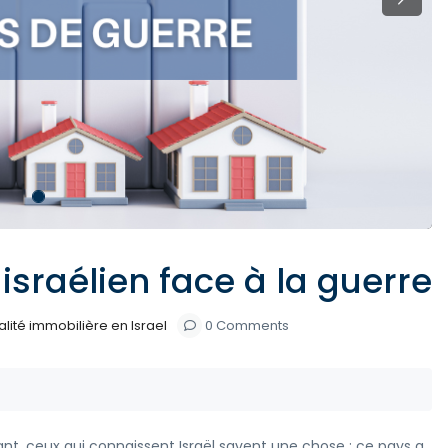
Next
sraélien face à la guerre
alité immobilière en Israel
0 Comments
tant, ceux qui connaissent Israël savent une chose : ce pays a