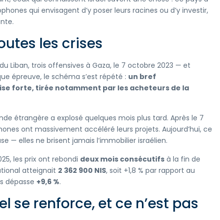
ophones qui envisagent d’y poser leurs racines ou d’y investir,
nte.
utes les crises
e du Liban, trois offensives à Gaza, le 7 octobre 2023 — et
aque épreuve, le schéma s’est répété :
un bref
ise forte, tirée notamment par les acheteurs de la
nde étrangère a explosé quelques mois plus tard. Après le 7
ones ont massivement accéléré leurs projets. Aujourd’hui, ce
 elles ne brisent jamais l’immobilier israélien.
25, les prix ont rebondi
deux mois consécutifs
à la fin de
tional atteignait
2 362 900 NIS
, soit +1,8 % par rapport au
ois dépasse
+9,6 %
.
el se renforce, et ce n’est pas