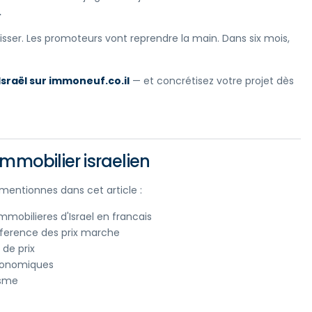
.
aisser. Les promoteurs vont reprendre la main. Dans six mois,
sraël sur immoneuf.co.il
— et concrétisez votre projet dès
mmobilier israelien
s mentionnes dans cet article :
mobilieres d'Israel en francais
reference des prix marche
de prix
economiques
isme