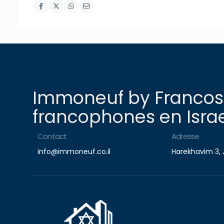
Immoneuf by Francosp
francophones en Israe
Contact
Adresse
info@immoneuf.co.il
Harekhavim 3, 