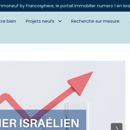
mmoneuf by Francosphere, le portail immobilier numero 1 en Isra
tre bien
Projets neufs
Recherche sur mesure