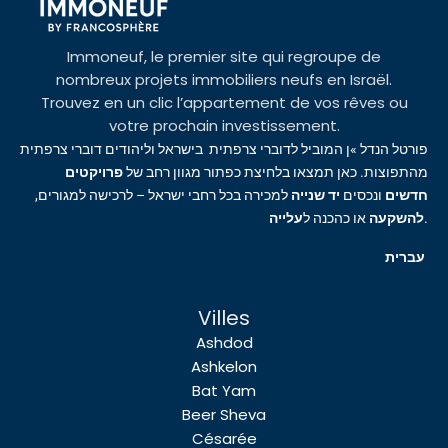
Immoneuf, le premier site qui regroupe de
nombreux projets immobiliers neufs en Israël.
Trouvez en un clic l’appartement de vos rêves ou
votre prochain investissement.
פורטל הנדל »ן המוביל לדוברי צרפתית בישראל וליהודים דוברי צרפתית
מהתפוצות. כאן תמצאו בלחיצת כפתור מגוון רחב של
פרויקטים
חדשים
ונכסים
יד שנייה
למכירה בכל רחבי ישראל – לרכישה למגורים,
עלייה
או כהכנה ל
להשקעה
.
עברית
Villes
Ashdod
Ashkelon
Bat Yam
Beer Sheva
Césarée