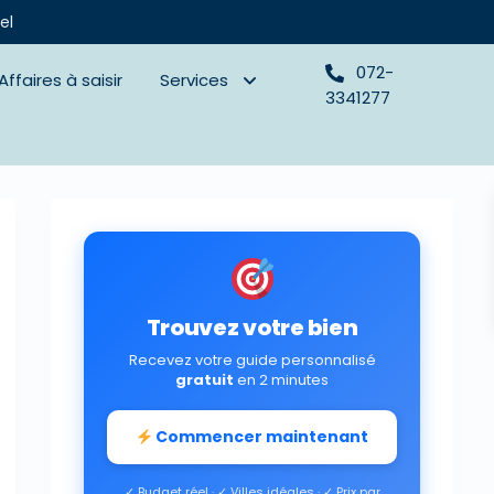
el
072-
Affaires à saisir
Services
3341277
Trouvez votre bien
Recevez votre guide personnalisé
gratuit
en 2 minutes
Commencer maintenant
✓ Budget réel · ✓ Villes idéales · ✓ Prix par