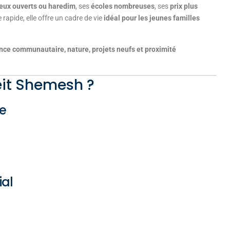
ieux ouverts ou haredim
, ses
écoles nombreuses
, ses
prix plus
apide, elle offre un cadre de vie
idéal pour les jeunes familles
ce communautaire, nature, projets neufs et proximité
Beit Shemesh ?
le
ial