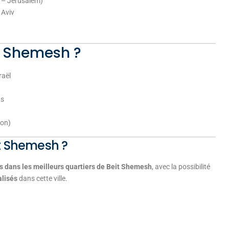
v – Jérusalem)
 Aviv
t Shemesh ?
raël
ts
ion)
t Shemesh ?
s dans les meilleurs quartiers de Beit Shemesh
, avec la possibilité
alisés
dans cette ville.