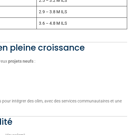
2.5 – 3.2 M ILS
2.9 – 3.8 M ILS
3.6 – 4.8 M ILS
n pleine croissance
reux
projets neufs
:
 pour intégrer des olim, avec des services communautaires et une
ité