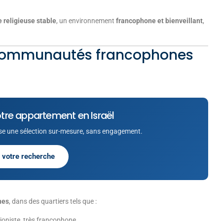
e religieuse stable
, un environnement
francophone et bienveillant
,
 communautés francophones
tre appartement en Israël
e une sélection sur-mesure, sans engagement.
 votre recherche
nes
, dans des quartiers tels que :
sioniste, très francophone