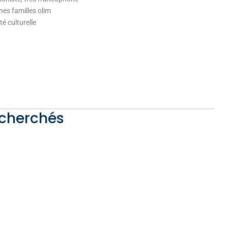
nes familles olim
té culturelle
echerchés