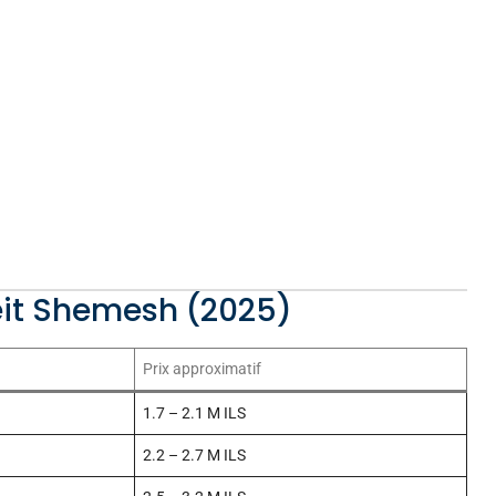
Beit Shemesh (2025)
Prix approximatif
1.7 – 2.1 M ILS
2.2 – 2.7 M ILS