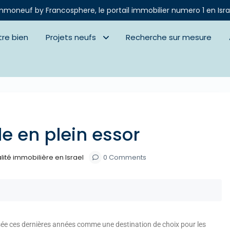
mmoneuf by Francosphere, le portail immobilier numero 1 en Isra
tre bien
Projets neufs
Recherche sur mesure
Next
le en plein essor
lité immobilière en Israel
0 Comments
ée ces dernières années comme une destination de choix pour les