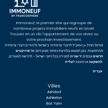
Immoneuf, le premier site qui regroupe de
nombreux projets immobiliers neufs en Israël.
Trouvez en un clic l’appartement de vos rêves ou
votre prochain investissement.
פורטל הנדל »ן המוביל לדוברי צרפתית בישראל וליהודים דוברי צרפתית
מהתפוצות. כאן תמצאו בלחיצת כפתור מגוון רחב של
פרויקטים
חדשים
ונכסים
יד שנייה
למכירה בכל רחבי ישראל – לרכישה למגורים,
עלייה
או כהכנה ל
להשקעה
.
עברית
Villes
Ashdod
Ashkelon
Bat Yam