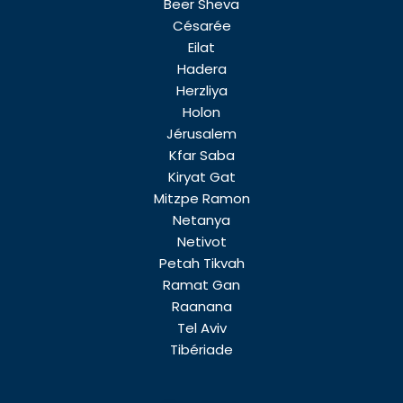
Beer Sheva
Césarée
Eilat
Hadera
Herzliya
Holon
Jérusalem
Kfar Saba
Kiryat Gat
Mitzpe Ramon
Netanya
Netivot
Petah Tikvah
Ramat Gan
Raanana
Tel Aviv
Tibériade