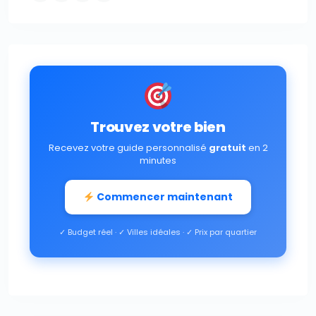
Trouvez votre bien
Recevez votre guide personnalisé
gratuit
en 2
minutes
Commencer maintenant
✓ Budget réel · ✓ Villes idéales · ✓ Prix par quartier