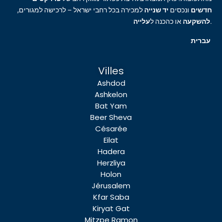
חדשים
ונכסים
יד שנייה
למכירה בכל רחבי ישראל – לרכישה למגורים,
עלייה
או כהכנה ל
להשקעה
.
עברית
Villes
Ashdod
Ashkelon
Bat Yam
Beer Sheva
Césarée
Eilat
Hadera
Herzliya
Holon
Jérusalem
Kfar Saba
Kiryat Gat
Mitzpe Ramon