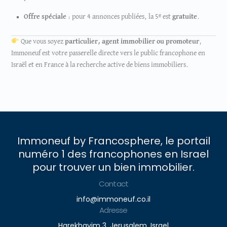
Offre spéciale
: pour 4 annonces publiées, la 5ᵉ est
gratuite
.
Que vous soyez
particulier, agent immobilier ou promoteur
,
Immoneuf est votre passerelle directe vers le public francophone en
Israël et en France à la recherche active de biens immobiliers.
Immoneuf by Francosphere, le portail
numéro 1 des francophones en Israel
pour trouver un bien immobilier.
Contact
info@immoneuf.co.il
Adresse
Harekhavim 3, Jerusalem, Israel