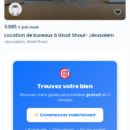
11.985 ₪
par mois
Location de bureaux à Givat Shaul- Jérusalem
Jerusalem
,
Givat Shaul
Trouvez votre bien
Recevez votre guide personnalisé
gratuit
en 2
minutes
Commencer maintenant
✓ Budget réel · ✓ Villes idéales · ✓ Prix par quartier