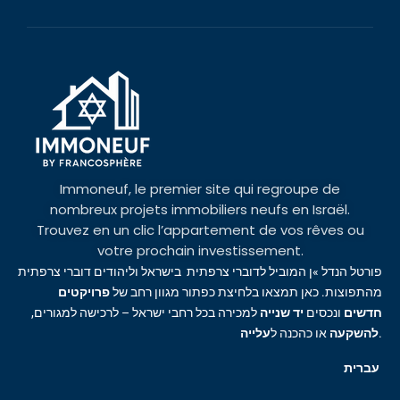
Immoneuf, le premier site qui regroupe de
nombreux projets immobiliers neufs en Israël.
Trouvez en un clic l’appartement de vos rêves ou
votre prochain investissement.
פורטל הנדל »ן המוביל לדוברי צרפתית בישראל וליהודים דוברי צרפתית
מהתפוצות. כאן תמצאו בלחיצת כפתור מגוון רחב של
פרויקטים
חדשים
ונכסים
יד שנייה
למכירה בכל רחבי ישראל – לרכישה למגורים,
עלייה
או כהכנה ל
להשקעה
.
עברית