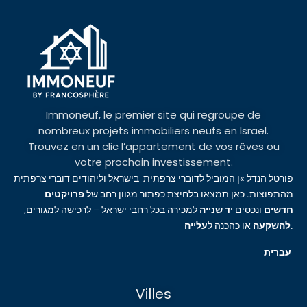
Immoneuf, le premier site qui regroupe de
nombreux projets immobiliers neufs en Israël.
Trouvez en un clic l’appartement de vos rêves ou
votre prochain investissement.
פורטל הנדל »ן המוביל לדוברי צרפתית בישראל וליהודים דוברי צרפתית
מהתפוצות. כאן תמצאו בלחיצת כפתור מגוון רחב של
פרויקטים
חדשים
ונכסים
יד שנייה
למכירה בכל רחבי ישראל – לרכישה למגורים,
עלייה
או כהכנה ל
להשקעה
.
עברית
Villes