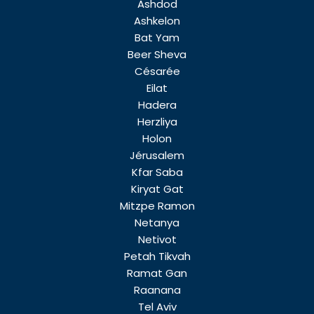
Ashdod
Ashkelon
Bat Yam
Beer Sheva
Césarée
Eilat
Hadera
Herzliya
Holon
Jérusalem
Kfar Saba
Kiryat Gat
Mitzpe Ramon
Netanya
Netivot
Petah Tikvah
Ramat Gan
Raanana
Tel Aviv