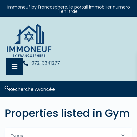
Immoneuf by Francosphere, le portail immobilier numero
1 en Israel
072-3341277
Recherche Avancée
Properties listed in Gym
Types