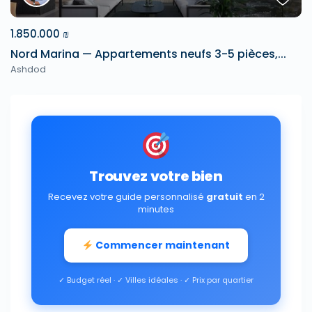
1.850.000 ₪
Nord Marina — Appartements neufs 3-5 pièces,...
Ashdod
Trouvez votre bien
Recevez votre guide personnalisé
gratuit
en 2
minutes
Commencer maintenant
✓ Budget réel · ✓ Villes idéales · ✓ Prix par quartier