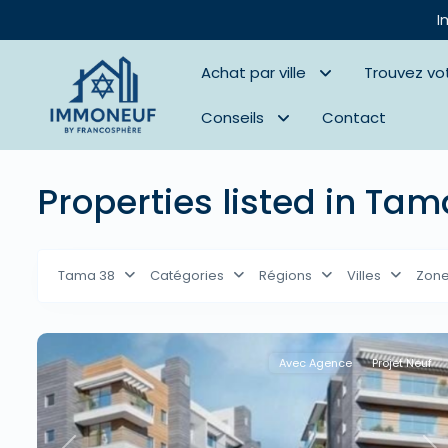
I
Achat par ville
Trouvez vo
Conseils
Contact
Properties listed in Tam
Tama 38
Catégories
Régions
Villes
Zon
Avec Agence
Projet Neuf