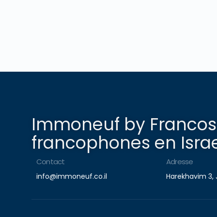
Immoneuf by Francosp
francophones en Israe
Contact
Adresse
info@immoneuf.co.il
Harekhavim 3, 