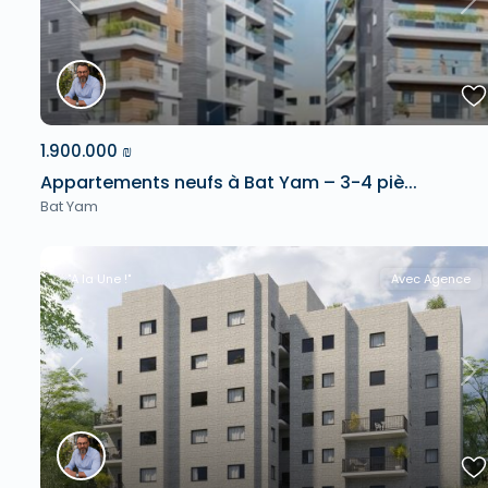
Previous
Ne
1.900.000 ₪
Appartements neufs à Bat Yam – 3-4 piè...
Bat Yam
"A la Une !"
Avec Agence
Previous
Ne