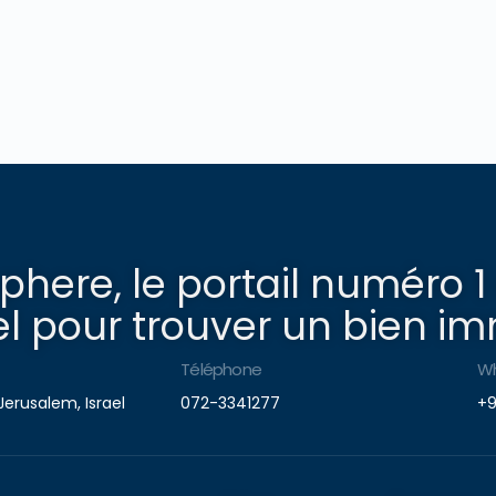
here, le portail numéro 1
l pour trouver un bien imm
Téléphone
W
Jerusalem, Israel
072-3341277
+9