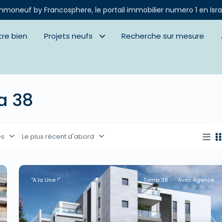
mmoneuf by Francosphere, le portail immobilier numero 1 en Isra
tre bien
Projets neufs
Recherche sur mesure
a 38
es
Le plus récent d'abord
"A la Une !"
Tama 38
Avec Agence