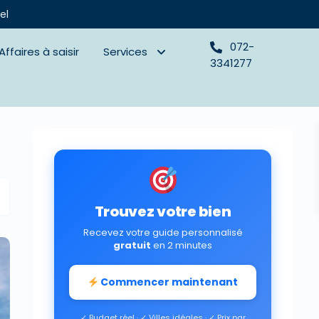
el
072-
Affaires à saisir
Services
3341277
Trouvez votre bien
Recevez votre guide personnalisé
gratuit
en 2 minutes
Commencer maintenant
✓ Budget réel · ✓ Villes idéales · ✓ Prix par