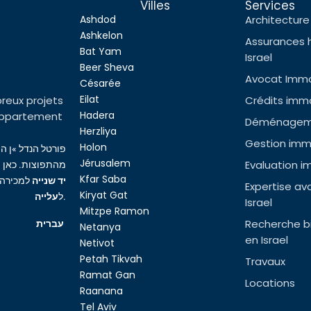
Villes
Services
Ashdod
Architecture 
Ashkelon
Assurances 
Bat Yam
Israel
Beer Sheva
Avocat Immob
Césarée
Eilat
reux projets
Crédits immob
Hadera
l’appartement
Déménageme
Herzliya
Gestion immo
Holon
פורטל הנדל »ן ה
Jérusalem
Evaluation i
מהתפוצות. כאן ת
Kfar Saba
יד שנייה
למכירה,
Expertise av
Kiryat Gat
עלייה
ל
.
Israel
Mitzpe Ramon
Recherche bi
עברית
Netanya
en Israel
Netivot
Petah Tikvah
Travaux
Ramat Gan
Locations
Raanana
Tel Aviv