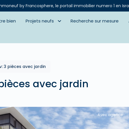
mmoneuf by Francosphere, le portail immobilier numero 1 en Isra
tre bien
Projets neufs
Recherche sur mesure
v: 3 pièces avec jardin
 pièces avec jardin
Avec agence