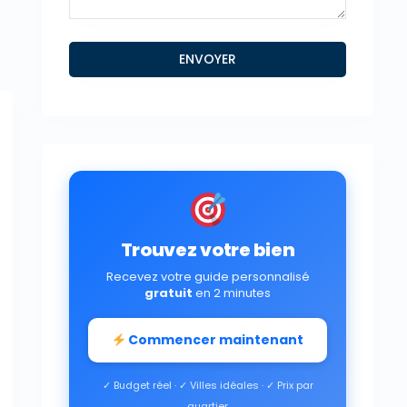
Trouvez votre bien
Recevez votre guide personnalisé
gratuit
en 2 minutes
Commencer maintenant
✓ Budget réel · ✓ Villes idéales · ✓ Prix par
quartier