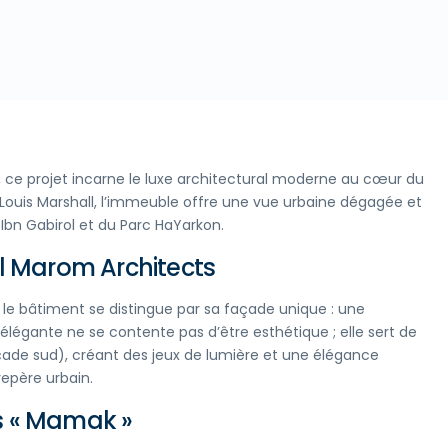
, ce projet incarne le luxe architectural moderne au cœur du
t Louis Marshall, l’immeuble offre une vue urbaine dégagée et
Ibn Gabirol et du Parc HaYarkon.
al Marom Architects
, le bâtiment se distingue par sa façade unique : une
légante ne se contente pas d’être esthétique ; elle sert de
çade sud), créant des jeux de lumière et une élégance
repère urbain.
des « Mamak »