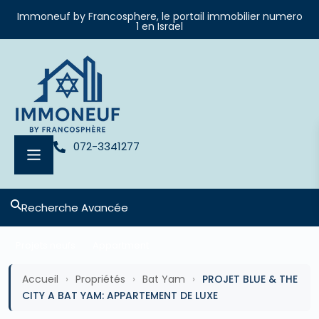
Immoneuf by Francosphere, le portail immobilier numero
1 en Israel
072-3341277
Recherche Avancée
Projets neufs
Appartment
Accueil
›
Propriétés
›
Bat Yam
›
PROJET BLUE & THE
CITY A BAT YAM: APPARTEMENT DE LUXE