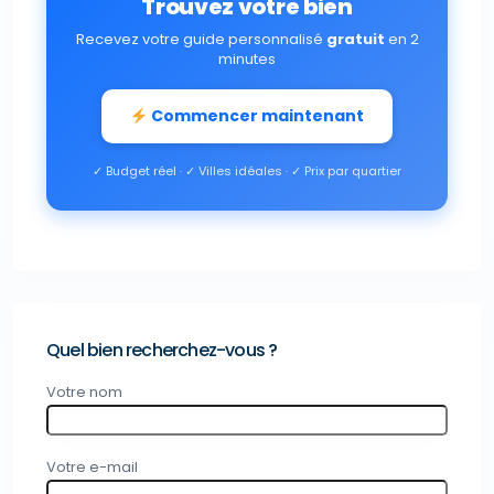
Trouvez votre bien
Recevez votre guide personnalisé
gratuit
en 2
minutes
Commencer maintenant
✓ Budget réel · ✓ Villes idéales · ✓ Prix par quartier
Quel bien recherchez-vous ?
Votre nom
Votre e-mail