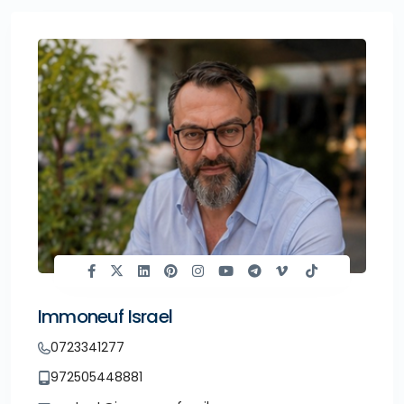
Immoneuf Israel
0723341277
972505448881