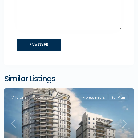
Similar Listings
"A la Une !"
Projets neufs
Sur Plan
Previous
Next