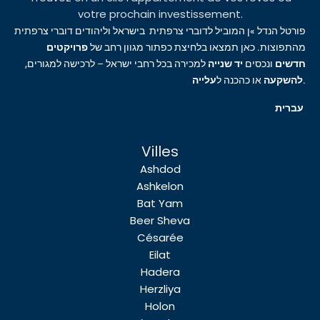
votre prochain investissement.
פורטל הנדל »ן המוביל לדוברי צרפתית בישראל וליהודים דוברי צרפתית
מהתפוצות. כאן תמצאו בלחיצת כפתור מגוון רחב של
פרויקטים
חדשים
ונכסים
יד שנייה
למכירה בכל רחבי ישראל – לרכישה למגורים,
עלייה
או כהכנה ל
להשקעה
.
עברית
Villes
Ashdod
Ashkelon
Bat Yam
Beer Sheva
Césarée
Eilat
Hadera
Herzliya
Holon