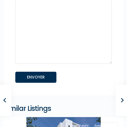
Similar Listings
"A la Une !"
Projets neufs
Avec Agence