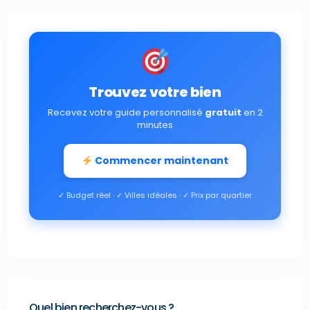
Trouvez votre bien
Recevez votre guide personnalisé
gratuit
en 2
minutes
Commencer maintenant
✓ Budget réel · ✓ Villes idéales · ✓ Prix par quartier
Quel bien recherchez-vous ?