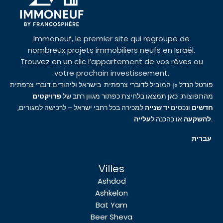
Immoneuf, le premier site qui regroupe de
nombreux projets immobiliers neufs en Israël.
Trouvez en un clic l’appartement de vos rêves ou
votre prochain investissement.
פורטל הנדל »ן המוביל לדוברי צרפתית בישראל וליהודים דוברי צרפתית
מהתפוצות. כאן תמצאו בלחיצת כפתור מגוון רחב של
פרויקטים
חדשים
ונכסים
יד שנייה
למכירה בכל רחבי ישראל – לרכישה למגורים,
עלייה
או כהכנה ל
להשקעה
.
עברית
Villes
Ashdod
Ashkelon
Bat Yam
Beer Sheva