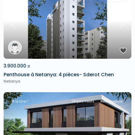
Previous
Next
3.900.000 ₪
Penthouse à Netanya: 4 pièces- Sderot Chen
Netanya
"A la Une !"
Projets neufs
Avec Agence
Previous
Next