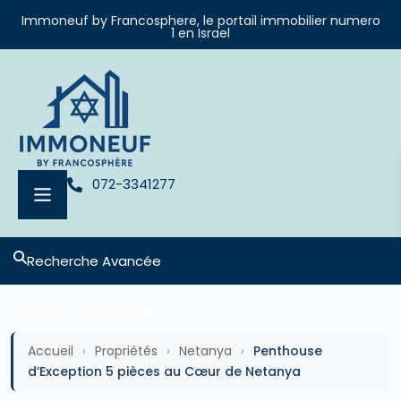
Immoneuf by Francosphere, le portail immobilier numero
1 en Israel
072-3341277
Recherche Avancée
2e main
Penthouse
Accueil
›
Propriétés
›
Netanya
›
Penthouse
d’Exception 5 pièces au Cœur de Netanya