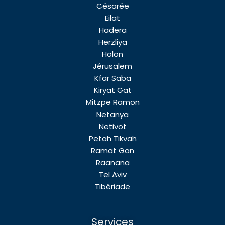
Césarée
Eilat
Hadera
Herzliya
Holon
Jérusalem
Kfar Saba
Kiryat Gat
Mitzpe Ramon
Netanya
Netivot
Petah Tikvah
Ramat Gan
Raanana
Tel Aviv
Tibériade
Services