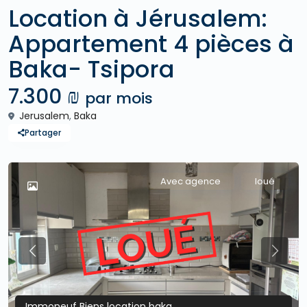
Location à Jérusalem:
Appartement 4 pièces à
Baka- Tsipora
7.300 ₪
par mois
Jerusalem
,
Baka
Partager
Avec agence
loué
Previous
Previo
Immoneuf Biens location baka