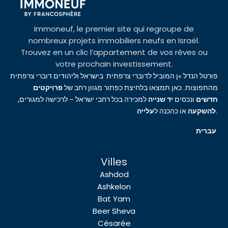
Immoneuf, le premier site qui regroupe de
nombreux projets immobiliers neufs en Israël.
Trouvez en un clic l’appartement de vos rêves ou
votre prochain investissement.
פורטל הנדל »ן המוביל לדוברי צרפתית בישראל וליהודים דוברי צרפתית
מהתפוצות. כאן תמצאו בלחיצת כפתור מגוון רחב של
פרויקטים
חדשים
ונכסים
יד שנייה
למכירה בכל רחבי ישראל – לרכישה למגורים,
עלייה
או כהכנה ל
להשקעה
.
עברית
Villes
Ashdod
Ashkelon
Bat Yam
Beer Sheva
Césarée