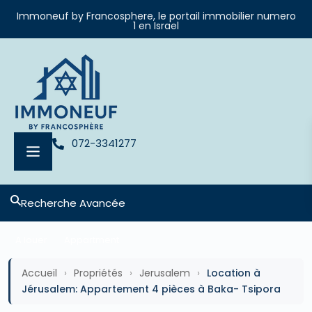
Immoneuf by Francosphere, le portail immobilier numero
1 en Israel
072-3341277
Recherche Avancée
A louer
Appartment
Accueil
›
Propriétés
›
Jerusalem
›
Location à
Jérusalem: Appartement 4 pièces à Baka- Tsipora