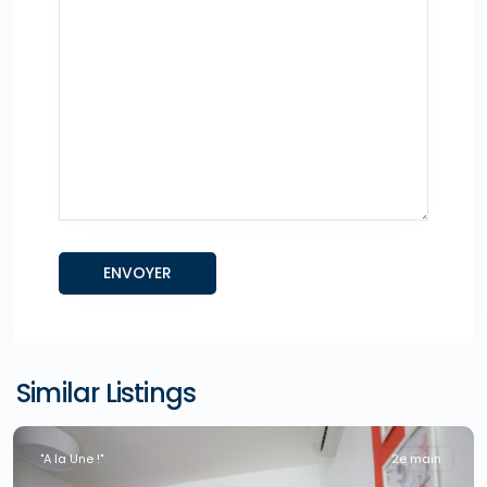
Similar Listings
"A la Une !"
2e main