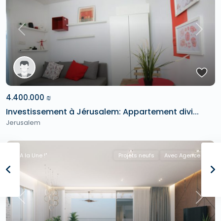
Previous
Next
4.400.000 ₪
Investissement à Jérusalem: Appartement divi...
Jerusalem
"A la Une !"
Projets neufs
Avec Agence
Previous
Next