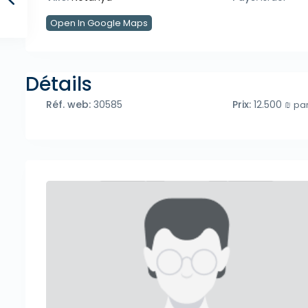
Open In Google Maps
Détails
Réf. web:
30585
Prix:
12.500 ₪
pa