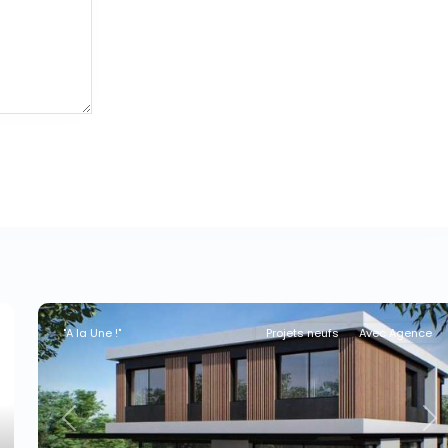
"A la Une !"
Projets neufs
Avec Agence
xt
Previous
Ne