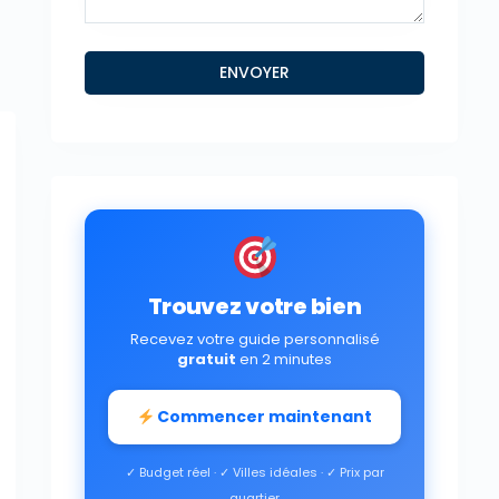
Trouvez votre bien
Recevez votre guide personnalisé
gratuit
en 2 minutes
Commencer maintenant
✓ Budget réel · ✓ Villes idéales · ✓ Prix par
quartier