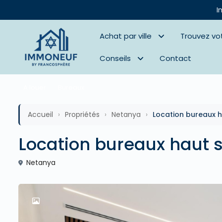
I
Achat par ville
Trouvez vo
Conseils
Contact
A louer
Bureaux
Accueil
›
Propriétés
›
Netanya
›
Location bureaux 
Location bureaux haut 
Netanya