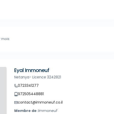
r mois
Eyal Immoneuf
Netanya- Licence 3242821
0723341277
972505448881
contact@immoneuf.co.il
Membre de :
Immoneuf