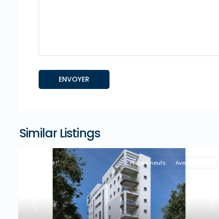
Similar Listings
"A la Une !"
Projets neufs
Avec Agence
Previous
Ne