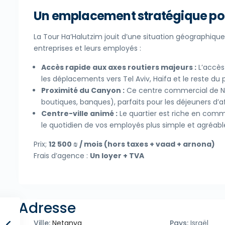
Un emplacement stratégique pou
La Tour Ha’Halutzim jouit d’une situation géographiqu
entreprises et leurs employés :
Accès rapide aux axes routiers majeurs :
L’accès 
les déplacements vers Tel Aviv, Haïfa et le reste du 
Proximité du Canyon :
Ce centre commercial de Ne
boutiques, banques), parfaits pour les déjeuners d’af
Centre-ville animé :
Le quartier est riche en comm
le quotidien de vos employés plus simple et agréabl
Prix;
12 500 ₪ / mois (hors taxes + vaad + arnona)
Frais d’agence :
Un loyer + TVA
Adresse
Ville:
Netanya
Pays:
Israël