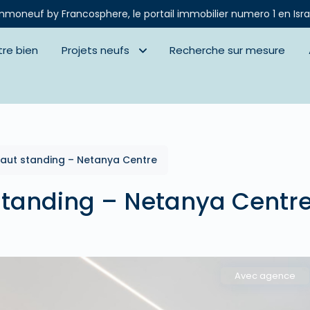
mmoneuf by Francosphere, le portail immobilier numero 1 en Isra
tre bien
Projets neufs
Recherche sur mesure
haut standing – Netanya Centre
standing – Netanya Centr
Avec agence