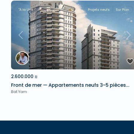
"A la Une !"
Projets neufs
Sur Plan
Previous
Ne
2.600.000 ₪
Front de mer — Appartements neufs 3-5 pièces...
Bat Yam