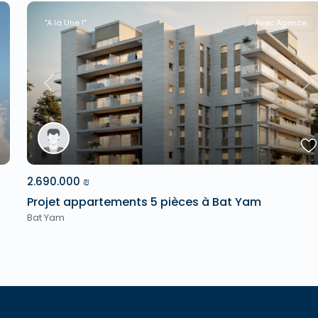
"A la Une !"
Avec Agence
xt
Previous
Ne
2.690.000 ₪
Projet appartements 5 pièces à Bat Yam
Bat Yam