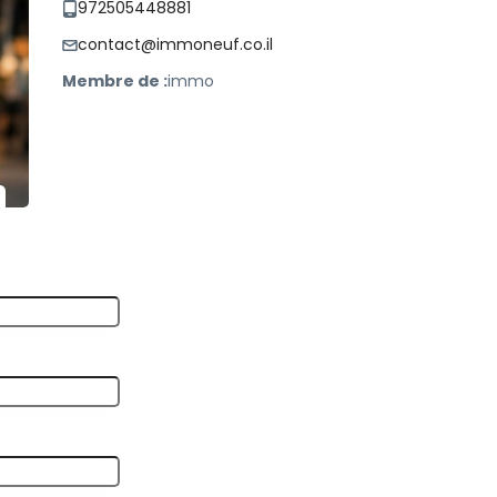
972505448881
contact@immoneuf.co.il
Membre de :
immo