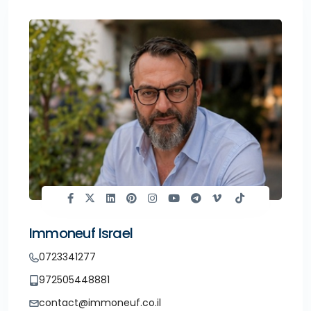
Immoneuf Israel
0723341277
972505448881
contact@immoneuf.co.il