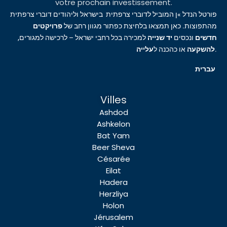
votre prochain investissement.
פורטל הנדל »ן המוביל לדוברי צרפתית בישראל וליהודים דוברי צרפתית
מהתפוצות. כאן תמצאו בלחיצת כפתור מגוון רחב של
פרויקטים
חדשים
ונכסים
יד שנייה
למכירה בכל רחבי ישראל – לרכישה למגורים,
עלייה
או כהכנה ל
להשקעה
.
עברית
Villes
Ashdod
Ashkelon
Bat Yam
Beer Sheva
Césarée
Eilat
Hadera
Herzliya
Holon
Jérusalem