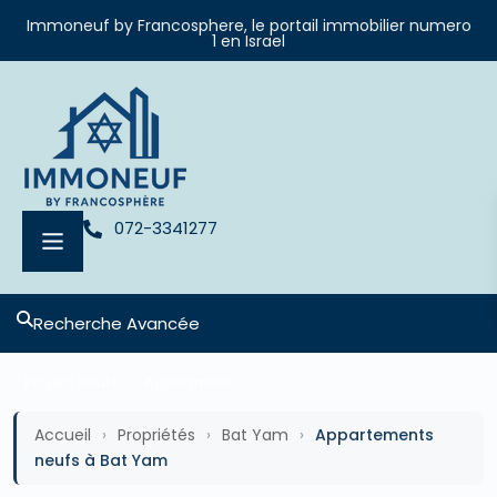
Immoneuf by Francosphere, le portail immobilier numero
1 en Israel
072-3341277
Recherche Avancée
Projets neufs
Appartment
Accueil
›
Propriétés
›
Bat Yam
›
Appartements
neufs à Bat Yam