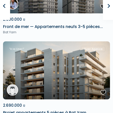
2.600.000 ₪
Front de mer — Appartements neufs 3-5 pièces...
Bat Yam
"A la Une !"
Avec Agence
Previous
Next
2.690.000 ₪
Projet appartements 5 pièces à Bat Yam