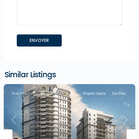
Similar Listings
"A la Une !"
Projets neufs
Sur Plan
Previous
Next