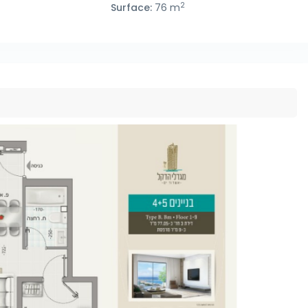
2
₪
Surface:
76 m