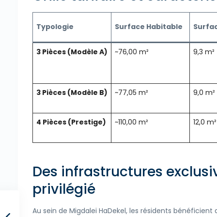
Typologie
Surface Habitable
Surfa
3 Pièces (Modèle A)
~76,00 m²
9,3 m²
3 Pièces (Modèle B)
~77,05 m²
9,0 m²
4 Pièces (Prestige)
~110,00 m²
12,0 m²
Des infrastructures exclus
privilégié
Au sein de Migdalei HaDekel, les résidents bénéficien