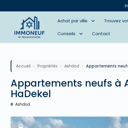
I
Achat par ville
Trouvez vo
Conseils
Contact
Projets neufs
Accueil
›
Propriétés
›
Ashdod
›
Appartements neufs
Appartements neufs à A
HaDekel
Ashdod