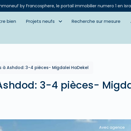
mmoneuf by Francosphere, le portail immobilier numero 1 en Isra
tre bien
Projets neufs
Recherche sur mesure
 à Ashdod: 3-4 pièces- Migdalei HaDekel
shdod: 3-4 pièces- Migda
Avec agence