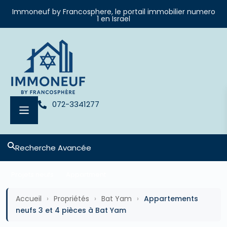
Immoneuf by Francosphere, le portail immobilier numero
1 en Israel
072-3341277
Recherche Avancée
Projets neufs
Appartment
Accueil
›
Propriétés
›
Bat Yam
›
Appartements
neufs 3 et 4 pièces à Bat Yam