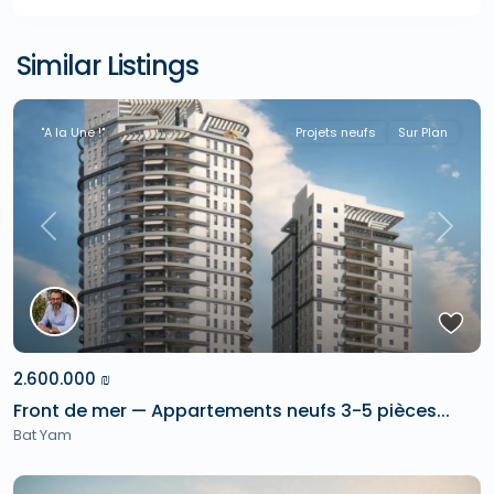
Similar Listings
"A la Une !"
Projets neufs
Sur Plan
Previous
Next
2.600.000 ₪
Front de mer — Appartements neufs 3-5 pièces...
Bat Yam