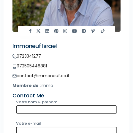
Immoneuf Israel
0723341277
972505448881
contact@immoneuf.co.il
Membre de :
immo
Contact Me
Votre nom & prenom
Votre e-mail