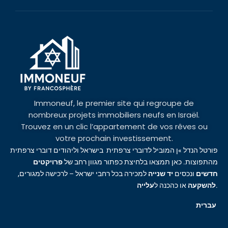
Immoneuf, le premier site qui regroupe de
nombreux projets immobiliers neufs en Israël.
Trouvez en un clic l’appartement de vos rêves ou
votre prochain investissement.
פורטל הנדל »ן המוביל לדוברי צרפתית בישראל וליהודים דוברי צרפתית
מהתפוצות. כאן תמצאו בלחיצת כפתור מגוון רחב של
פרויקטים
חדשים
ונכסים
יד שנייה
למכירה בכל רחבי ישראל – לרכישה למגורים,
עלייה
או כהכנה ל
להשקעה
.
עברית