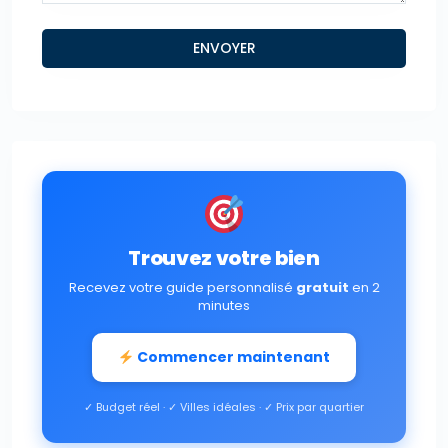
Trouvez votre bien
Recevez votre guide personnalisé
gratuit
en 2
minutes
Commencer maintenant
✓ Budget réel · ✓ Villes idéales · ✓ Prix par quartier