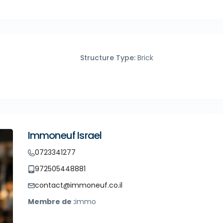
Structure Type:
Brick
Immoneuf Israel
0723341277
972505448881
contact@immoneuf.co.il
Membre de :
immo