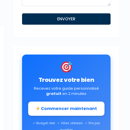
Trouvez votre bien
Recevez votre guide personnalisé
gratuit
en 2 minutes
Commencer maintenant
✓ Budget réel · ✓ Villes idéales · ✓ Prix par
quartier