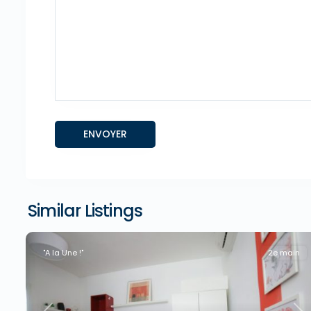
Similar Listings
"A la Une !"
2e main