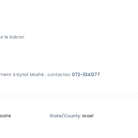
r le balcon
ment à Kyriat Moshé , contactez:
072-3341277
Moshé
State/County:
Israel