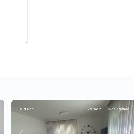
"A la Une !"
2e main
Avec Agence