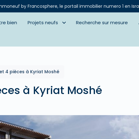
mmoneuf by Francosphere, le portail immobilier numero 1 en Isra
tre bien
Projets neufs
Recherche sur mesure
t 4 pièces à Kyriat Moshé
èces à Kyriat Moshé