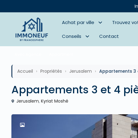
I
Achat par ville
Trouvez vo
Conseils
Contact
Avec Agence
Appartment
Accueil
›
Propriétés
›
Jerusalem
›
Appartements 3 e
Appartements 3 et 4 pi
Jerusalem
,
Kyriat Moshé