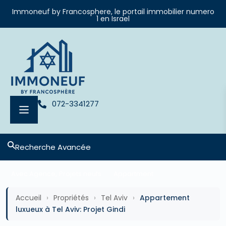
Immoneuf by Francosphere, le portail immobilier numero
1 en Israel
072-3341277
Recherche Avancée
,
Avec Agence
Projets neufs
Appartment
Accueil
›
Propriétés
›
Tel Aviv
›
Appartement
luxueux à Tel Aviv: Projet Gindi