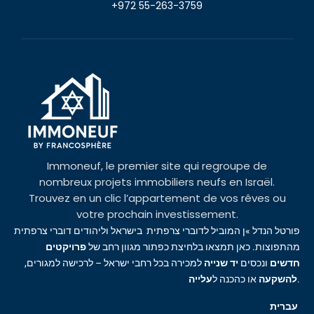
+972 55-263-3759
Immoneuf, le premier site qui regroupe de
nombreux projets immobiliers neufs en Israël.
Trouvez en un clic l’appartement de vos rêves ou
votre prochain investissement.
פורטל הנדל »ן המוביל לדוברי צרפתית בישראל וליהודים דוברי צרפתית
מהתפוצות. כאן תמצאו בלחיצת כפתור מגוון רחב של
פרויקטים
חדשים
ונכסים
יד שנייה
למכירה בכל רחבי ישראל – לרכישה למגורים,
עלייה
או כהכנה ל
להשקעה
.
עברית