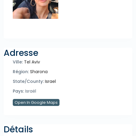
Adresse
Ville:
Tel Aviv
Région:
Sharona
State/County:
Israel
Pays:
Israël
Open In Google Maps
Détails