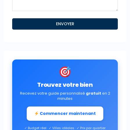
Trouvez votre bien
Recevez votre guide personnalisé
gratuit
en 2
minutes
Commencer maintenant
✓ Budget réel · ✓ Villes idéales · ✓ Prix par quartier