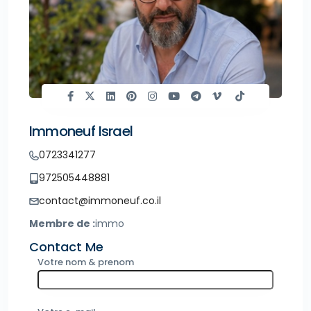
Immoneuf Israel
0723341277
972505448881
contact@immoneuf.co.il
Membre de :
immo
Contact Me
Votre nom & prenom