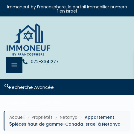
Immoneuf by Francosphere, le portail immobilier numero
1 en Israel
072-3341277
Recherche Avancée
Projets neufs
Appartment
Accueil
›
Propriétés
›
Netanya
›
Appartement
5pièces haut de gamme-Canada Israel à Netanya