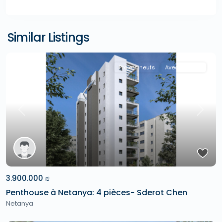
Similar Listings
"A la Une !"
Projets neufs
Avec Agence
Previous
Next
3.900.000 ₪
Penthouse à Netanya: 4 pièces- Sderot Chen
Netanya