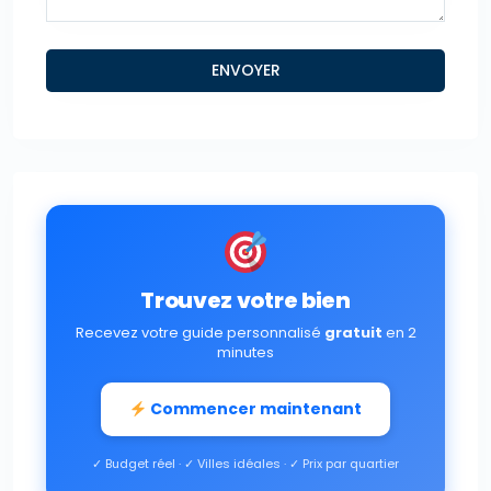
Trouvez votre bien
Recevez votre guide personnalisé
gratuit
en 2
minutes
Commencer maintenant
✓ Budget réel · ✓ Villes idéales · ✓ Prix par quartier