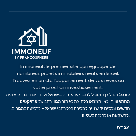
Immoneuf, le premier site qui regroupe de
nombreux projets immobiliers neufs en Israël.
Trouvez en un clic l’appartement de vos rêves ou
votre prochain investissement.
פורטל הנדל »ן המוביל לדוברי צרפתית בישראל וליהודים דוברי צרפתית
מהתפוצות. כאן תמצאו בלחיצת כפתור מגוון רחב של
פרויקטים
חדשים
ונכסים
יד שנייה
למכירה בכל רחבי ישראל – לרכישה למגורים,
עלייה
או כהכנה ל
להשקעה
.
עברית