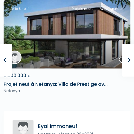
"A la Une !"
Projets neufs
Avec Agence
Previous
Next
6.600.000 ₪
Projet neuf à Netanya: Villa de Prestige av...
Netanya
Eyal Immoneuf