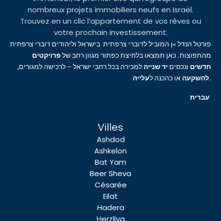
nombreux projets immobiliers neufs en Israël.
Trouvez en un clic l’appartement de vos rêves ou
votre prochain investissement.
פורטל הנדל »ן המוביל לדוברי צרפתית בישראל וליהודים דוברי צרפתית
מהתפוצות. כאן תמצאו בלחיצת כפתור מגוון רחב של
פרויקטים
חדשים
ונכסים
יד שנייה
למכירה בכל רחבי ישראל – לרכישה למגורים,
עלייה
או כהכנה ל
להשקעה
.
עברית
Villes
Ashdod
Ashkelon
Bat Yam
Beer Sheva
Césarée
Eilat
Hadera
Herzliya