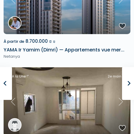
Previous
Next
8.700.000 ₪
À partir de
₪
YAMA Ir Yamim (Dimri) — Appartements vue mer...
Netanya
"A la Une !"
2e main
Previous
Next