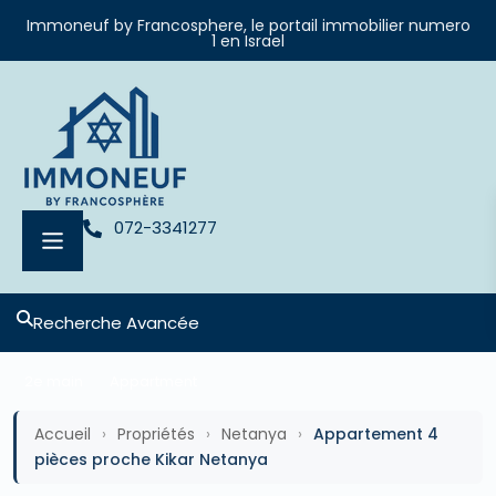
Immoneuf by Francosphere, le portail immobilier numero
1 en Israel
072-3341277
Recherche Avancée
2e main
Appartment
Accueil
›
Propriétés
›
Netanya
›
Appartement 4
pièces proche Kikar Netanya