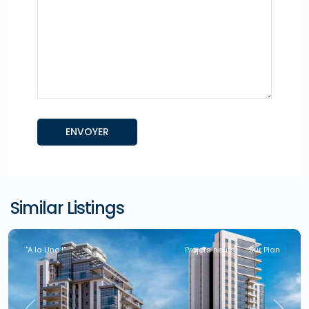
Similar Listings
"A la Une !"
Projets neufs
Sur Plan