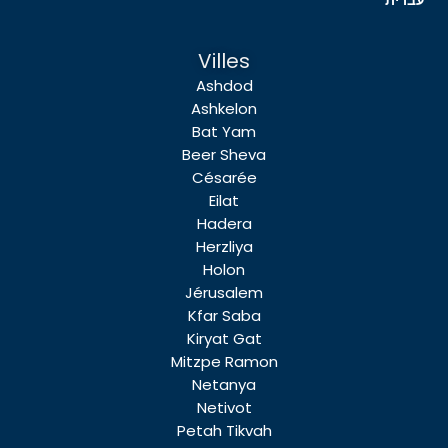
עברית
Villes
Ashdod
Ashkelon
Bat Yam
Beer Sheva
Césarée
Eilat
Hadera
Herzliya
Holon
Jérusalem
Kfar Saba
Kiryat Gat
Mitzpe Ramon
Netanya
Netivot
Petah Tikvah