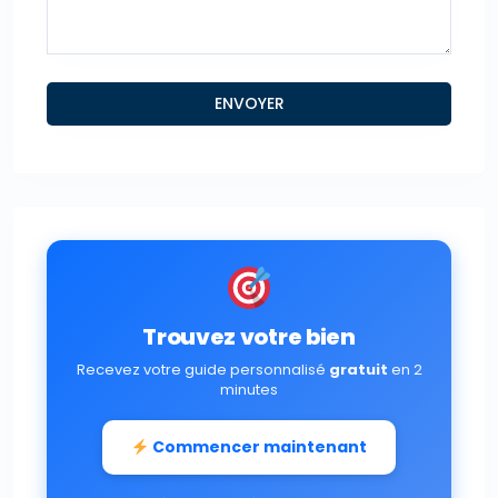
Trouvez votre bien
Recevez votre guide personnalisé
gratuit
en 2
minutes
Commencer maintenant