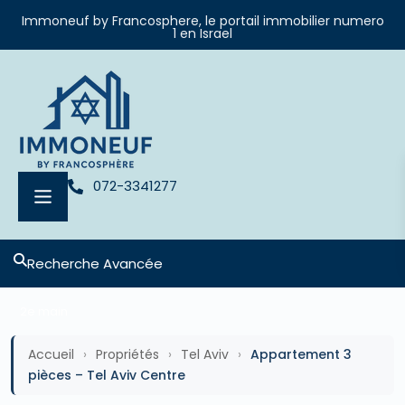
Immoneuf by Francosphere, le portail immobilier numero
1 en Israel
072-3341277
Recherche Avancée
2e main
Accueil
›
Propriétés
›
Tel Aviv
›
Appartement 3
pièces – Tel Aviv Centre