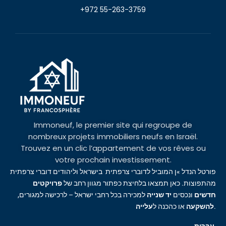
+972 55-263-3759
Immoneuf, le premier site qui regroupe de
nombreux projets immobiliers neufs en Israël.
Trouvez en un clic l’appartement de vos rêves ou
votre prochain investissement.
פורטל הנדל »ן המוביל לדוברי צרפתית בישראל וליהודים דוברי צרפתית
מהתפוצות. כאן תמצאו בלחיצת כפתור מגוון רחב של
פרויקטים
חדשים
ונכסים
יד שנייה
למכירה בכל רחבי ישראל – לרכישה למגורים,
עלייה
או כהכנה ל
להשקעה
.