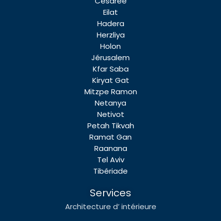
Césarée
Eilat
Hadera
Herzliya
Holon
Jérusalem
Kfar Saba
Kiryat Gat
Mitzpe Ramon
Netanya
Netivot
Petah Tikvah
Ramat Gan
Raanana
Tel Aviv
Tibériade
Services
Architecture d’ intérieure