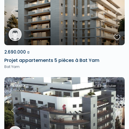
Previous
Next
2.690.000 ₪
Projet appartements 5 pièces à Bat Yam
Bat Yam
"A la Une !"
Particulier à Particulier
Previous
Next