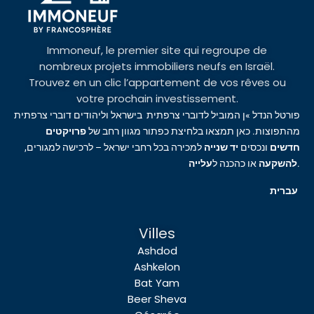
Immoneuf, le premier site qui regroupe de
nombreux projets immobiliers neufs en Israël.
Trouvez en un clic l’appartement de vos rêves ou
votre prochain investissement.
פורטל הנדל »ן המוביל לדוברי צרפתית בישראל וליהודים דוברי צרפתית
מהתפוצות. כאן תמצאו בלחיצת כפתור מגוון רחב של
פרויקטים
חדשים
ונכסים
יד שנייה
למכירה בכל רחבי ישראל – לרכישה למגורים,
עלייה
או כהכנה ל
להשקעה
.
עברית
Villes
Ashdod
Ashkelon
Bat Yam
Beer Sheva